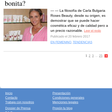
bonita?
— — La filosofía de Carla Bulgaria
Roses Beauty, desde su origen, es
demostrar que se puede hacer
cosmética eficaz y de calidad pero a
un precio razonable.
Leer el resto
Publicado el 20 febrero 2017
EN FEMENINO
,
TENDENCIAS
1
2
3
...
25
Inicio
Presentación
Contacto
Condiciones generales
Trabaja con nosotros
Menciones legales
Dossier de Prensa
Propón tu blog