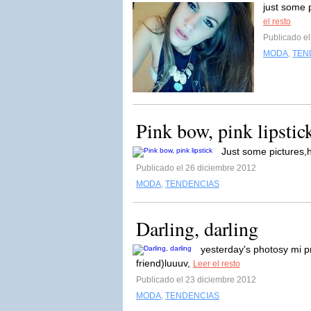
just some p
el resto
Publicado e
MODA
,
TEN
Pink bow, pink lipstic
Just some pictures
Publicado el 26 diciembre 2012
MODA
,
TENDENCIAS
Darling, darling
yesterday's photosy mi
friend)luuuv,
Leer el resto
Publicado el 23 diciembre 2012
MODA
,
TENDENCIAS