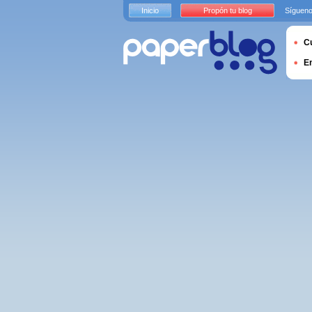
Inicio
Propón tu blog
Sígueno
Cu
E