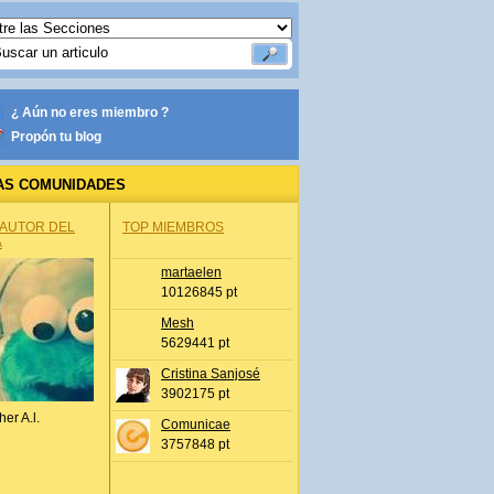
¿ Aún no eres miembro ?
Propón tu blog
AS COMUNIDADES
 AUTOR DEL
TOP MIEMBROS
A
martaelen
10126845 pt
Mesh
5629441 pt
Cristina Sanjosé
3902175 pt
her A.l.
Comunicae
3757848 pt