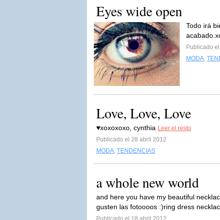
Eyes wide open
Todo irá bi
acabado.x
Publicado e
MODA
,
TEN
Love, Love, Love
♥xoxoxoxo, cynthia
Leer el resto
Publicado el 28 abril 2012
MODA
,
TENDENCIAS
a whole new world
and here you have my beautiful necklace
gusten las fotoooos :)ring dress neckla
Publicado el 18 abril 2012