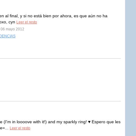
en al final, y si no está bien por ahora, es que aún no ha
oxo, cyn
Leer el resto
l 06 mayo 2012
DENCIAS
 (I'm in loooove with it!) and my sparkly ring! ♥ Espero que les
ce=...
Leer el resto