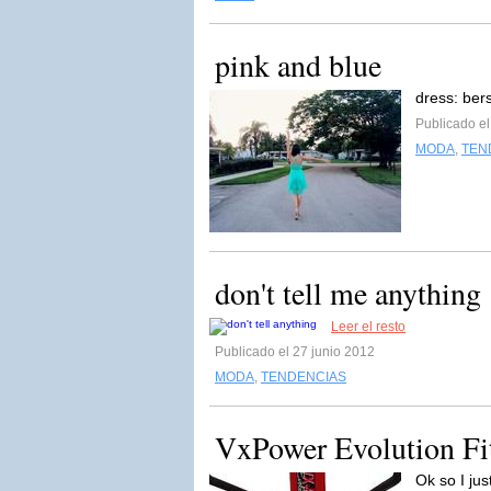
pink and blue
dress: ber
Publicado el
MODA
,
TEN
don't tell me anything
Leer el resto
Publicado el 27 junio 2012
MODA
,
TENDENCIAS
VxPower Evolution Fi
Ok so I ju