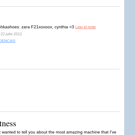
shkashoes: zara F21xoxoox, cynthia <3
Leer el resto
 22 julio 2012
DENCIAS
tness
st wanted to tell you about the most amazing machine that I've