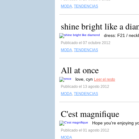
MODA
,
TENDENCIAS
shine bright like a di
dress: F21 / neck
Publicado el 07 octubre 2012
MODA
,
TENDENCIAS
All at once
love, cyn
Leer el resto
Publicado el 13 agosto 2012
MODA
,
TENDENCIAS
C'est magnifique
Hope you're enjoying 
Publicado el 01 agosto 2012
MODA