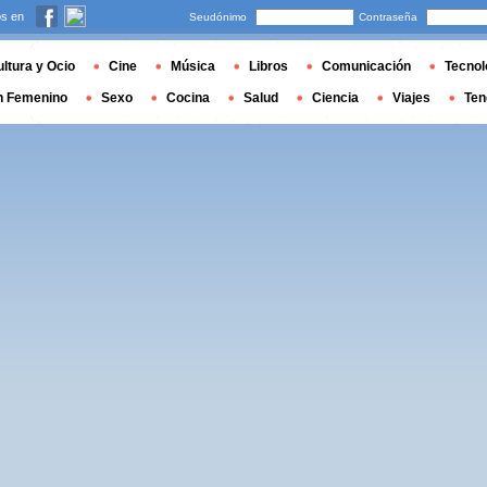
s en
Seudónimo
Contraseña
ltura y Ocio
Cine
Música
Libros
Comunicación
Tecnol
n Femenino
Sexo
Cocina
Salud
Ciencia
Viajes
Ten