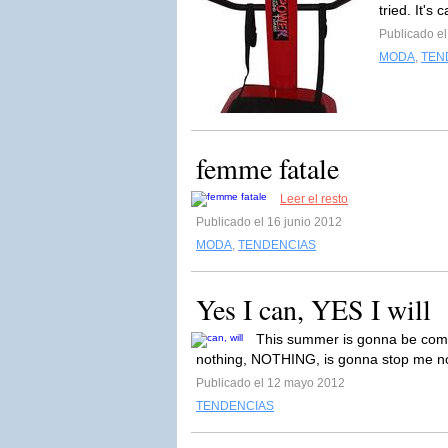
tried. It'
Publicado el
MODA
,
TEN
femme fatale
Leer el resto
Publicado el 16 junio 2012
MODA
,
TENDENCIAS
Yes I can, YES I will
This summer is gonna be comple
nothing, NOTHING, is gonna stop me no
Publicado el 12 mayo 2012
TENDENCIAS