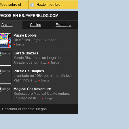
Todo sobre él
Hazte miembro
UEGOS EN ES.PAPERBLOG.COM
Arcade
Casino
Estrategia
Puzzle Bobble
Un clásico juego de Arcade. ......
Juega
Karate Blazers
Karate Blazers es un juego de
Arcade, que forma......
Juega
Puzzle De Bloques
Inventado en 1984 por el ruso Alekséi
Pázhitnov, e......
Juega
Magical Cat Adventure
Redescubre Magical Cat Adventure,
un juego de la......
Juega
Descubrir el espacio Juegos