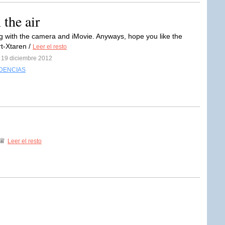
 the air
ng with the camera and iMovie. Anyways, hope you like the
rt-Xtaren /
Leer el resto
l 19 diciembre 2012
DENCIAS
♕♕
Leer el resto