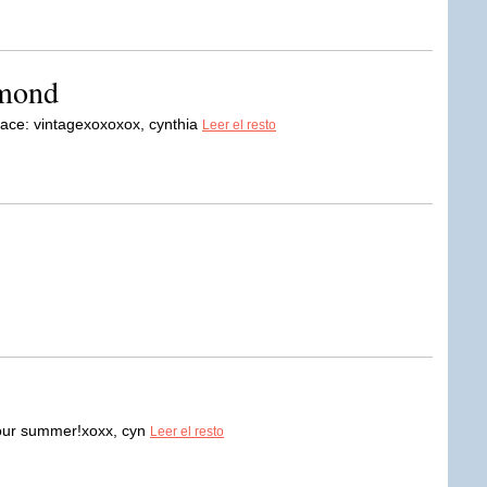
amond
lace: vintagexoxoxox, cynthia
Leer el resto
your summer!xoxx, cyn
Leer el resto