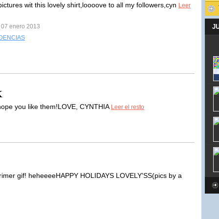
ictures wit this lovely shirt,loooove to all my followers,cyn
Leer
l 07 enero 2013
J
DENCIAS
k
,hope you like them!LOVE, CYNTHIA
Leer el resto
 primer gif! heheeeeHAPPY HOLIDAYS LOVELY'SS(pics by a