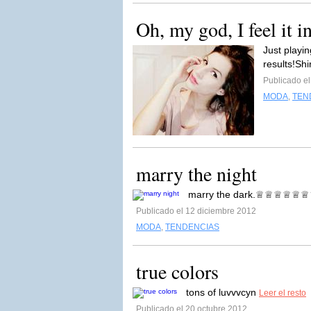
Oh, my god, I feel it in
Just playi
results!Shi
Publicado e
MODA
,
TEN
marry the night
marry the dark.♕♕♕♕♕
Publicado el 12 diciembre 2012
MODA
,
TENDENCIAS
true colors
tons of luvvvcyn
Leer el resto
Publicado el 20 octubre 2012