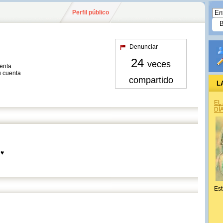
Perfil público
Denunciar
24
veces
uenta
u cuenta
compartido
L
EL
DÍ
 ♥
Est