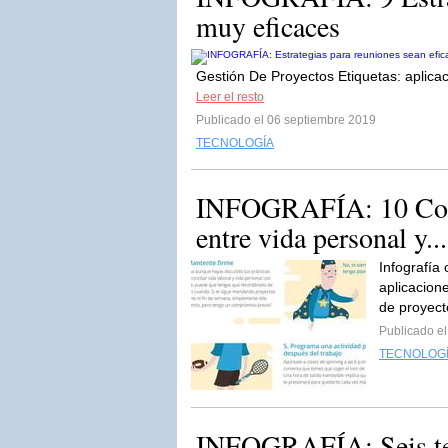
muy eficaces
Gestión De Proyectos Etiquetas: aplicaci
Leer el resto
Publicado el 06 septiembre 2019
TECNOLOGÍA
INFOGRAFÍA: 10 Conse
entre vida personal y...
Infografía
aplicacion
de proyect
Publicado el
TECNOLOG
INFOGRAFÍA: Seis tend