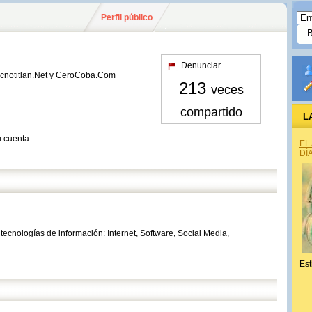
Perfil público
Denunciar
Tecnotitlan.Net y CeroCoba.Com
213
veces
compartido
L
u cuenta
EL
DÍ
tecnologías de información: Internet, Software, Social Media,
Est