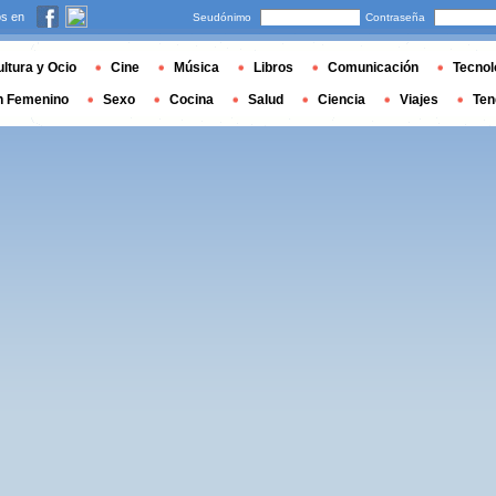
s en
Seudónimo
Contraseña
ltura y Ocio
Cine
Música
Libros
Comunicación
Tecnol
n Femenino
Sexo
Cocina
Salud
Ciencia
Viajes
Ten