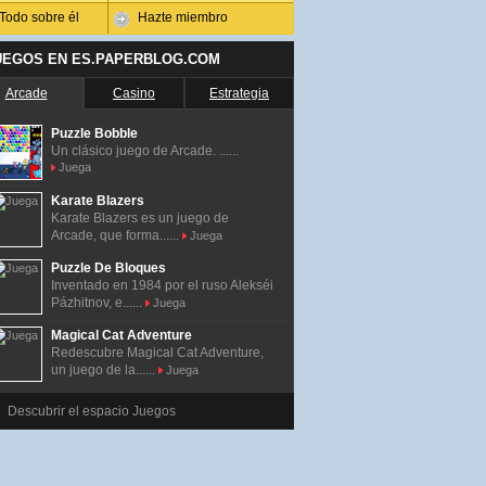
Todo sobre él
Hazte miembro
UEGOS EN ES.PAPERBLOG.COM
Arcade
Casino
Estrategia
Puzzle Bobble
Un clásico juego de Arcade. ......
Juega
Karate Blazers
Karate Blazers es un juego de
Arcade, que forma......
Juega
Puzzle De Bloques
Inventado en 1984 por el ruso Alekséi
Pázhitnov, e......
Juega
Magical Cat Adventure
Redescubre Magical Cat Adventure,
un juego de la......
Juega
Descubrir el espacio Juegos