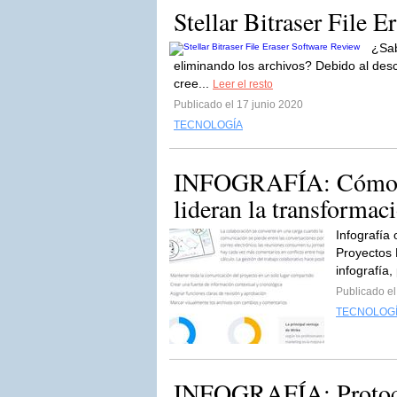
Stellar Bitraser File 
¿Sab
eliminando los archivos? Debido al des
cree...
Leer el resto
Publicado el 17 junio 2020
TECNOLOGÍA
INFOGRAFÍA: Cómo lo
lideran la transformaci
Infografía
Proyectos 
infografía,
Publicado el
TECNOLOG
INFOGRAFÍA: Protoco