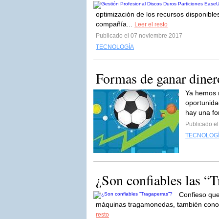
optimización de los recursos disponible
compañía...
Leer el resto
Publicado el 07 noviembre 2017
TECNOLOGÍA
Formas de ganar diner
Ya hemos m
oportunida
hay una fo
Publicado el
TECNOLOG
¿Son confiables las “T
Confieso que
máquinas tragamonedas, también conoci
resto