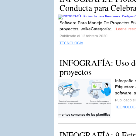
Conducta para Celebra
Software Para Manejo De Proyectos Etiq
proyectos, wrikeCategoría:...
Leer el rest
Publicado el 12 febrero 2020
TECNOLOGÍA
INFOGRAFÍA: Uso de pl
proyectos
Infografía
Etiquetas: 
software, 
Publicado e
TECNOLOG
INFOGRAFÍA: 9 Estrat