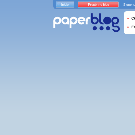
Inicio
Propón tu blog
Sígueno
Cu
E