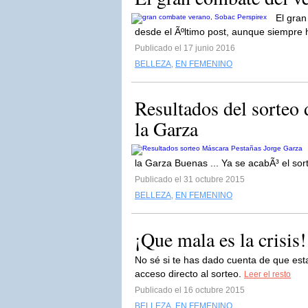
El gran
desde el Ãºltimo post, aunque siempre 
Publicado el 17 junio 2016
BELLEZA
,
EN FEMENINO
Resultados del sorteo 
la Garza
la Garza Buenas ... Ya se acabÃ³ el so
Publicado el 31 octubre 2015
BELLEZA
,
EN FEMENINO
¡Que mala es la crisis!
No sé si te has dado cuenta de que esta
acceso directo al sorteo.
Leer el resto
Publicado el 16 octubre 2015
BELLEZA
,
EN FEMENINO