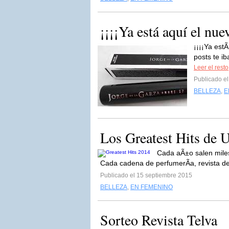
¡¡¡¡Ya está aquí el nue
¡¡¡¡Ya estÃ
posts te i
Leer el resto
Publicado el
BELLEZA
,
E
Los Greatest Hits de 
Cada aÃ±o salen miles 
Cada cadena de perfumerÃ­a, revista d
Publicado el 15 septiembre 2015
BELLEZA
,
EN FEMENINO
Sorteo Revista Telva