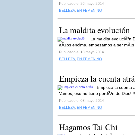
Publicado el 26 mayo 2014
BELLEZA
,
EN FEMENINO
La maldita evolución
La maldita evoluciÃ³n
aÃ±os encima, empezamos a ser mÃ¡s t
Publicado el 13 mayo 2014
BELLEZA
,
EN FEMENINO
Empieza la cuenta atrá
Empieza la cuenta 
Vamos, eso no tiene perdÃ³n de Dios!!!
Publicado el 03 mayo 2014
BELLEZA
,
EN FEMENINO
Hagamos Tai Chi