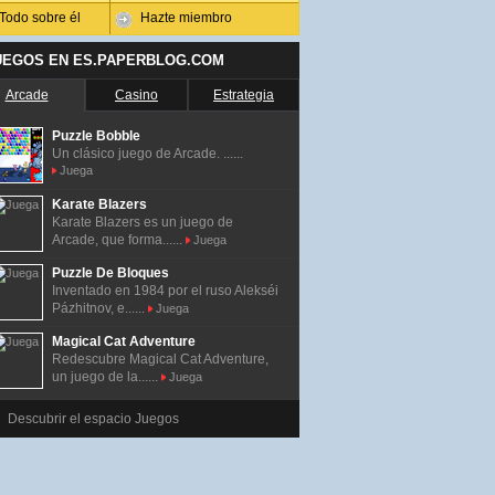
Todo sobre él
Hazte miembro
UEGOS EN ES.PAPERBLOG.COM
Arcade
Casino
Estrategia
Puzzle Bobble
Un clásico juego de Arcade. ......
Juega
Karate Blazers
Karate Blazers es un juego de
Arcade, que forma......
Juega
Puzzle De Bloques
Inventado en 1984 por el ruso Alekséi
Pázhitnov, e......
Juega
Magical Cat Adventure
Redescubre Magical Cat Adventure,
un juego de la......
Juega
Descubrir el espacio Juegos