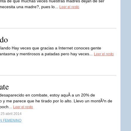
enta de que muchas veces nuestras madres dejan de ser
necesita una madre?, pues lo...
Leer el resto
ndo
plando Hay veces que gracias a Internet conoces gente
fantasma y mentirosos a patadas pero hay veces...
Leer el resto
ate
desaparecido en combate, estoy aquÃ­ a un 20% de
o y me parece que he tirado por lo alto. Llevo un montÃ³n de
 poch...
Leer el resto
 25 abril 2014
N FEMENINO