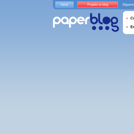
Inicio
Propón tu blog
Sígueno
Cu
E