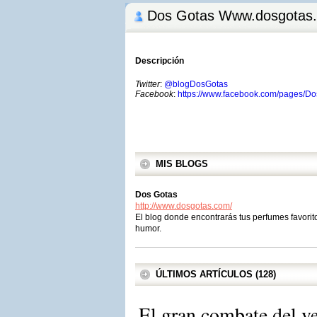
Dos Gotas Www.dosgotas
Descripción
Twitter
:
@blogDosGotas
Facebook
:
https://www.facebook.com/pages/
MIS BLOGS
Dos Gotas
http://www.dosgotas.com/
El blog donde encontrarás tus perfumes favorito
humor.
ÚLTIMOS ARTÍCULOS (128)
El gran combate del v