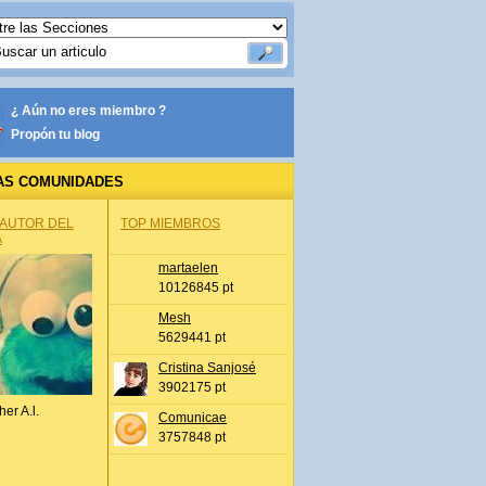
¿ Aún no eres miembro ?
Propón tu blog
AS COMUNIDADES
 AUTOR DEL
TOP MIEMBROS
A
martaelen
10126845 pt
Mesh
5629441 pt
Cristina Sanjosé
3902175 pt
her A.l.
Comunicae
3757848 pt