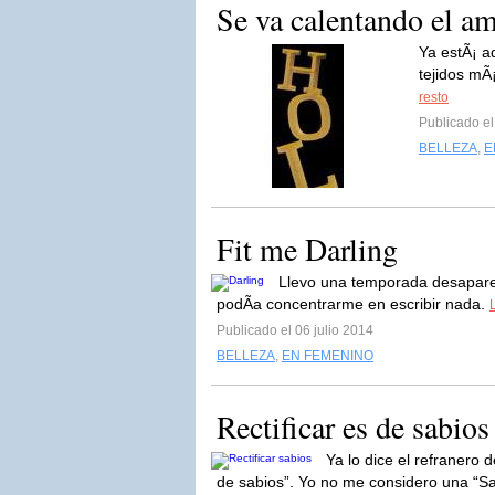
Se va calentando el a
Ya estÃ¡ aq
tejidos mÃ¡
resto
Publicado el
BELLEZA
,
E
Fit me Darling
Llevo una temporada desapare
podÃ­a concentrarme en escribir nada.
Publicado el 06 julio 2014
BELLEZA
,
EN FEMENINO
Rectificar es de sabios
Ya lo dice el refranero 
de sabios”. Yo no me considero una “Sab