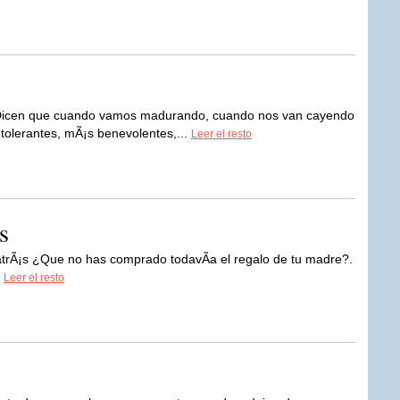
 Dicen que cuando vamos madurando, cuando nos van cayendo
olerantes, mÃ¡s benevolentes,...
Leer el resto
s
atrÃ¡s ¿Que no has comprado todavÃ­a el regalo de tu madre?.
!
Leer el resto