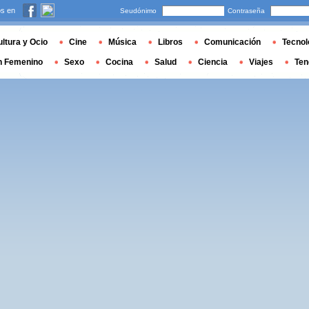
s en
Seudónimo
Contraseña
ltura y Ocio
Cine
Música
Libros
Comunicación
Tecnol
n Femenino
Sexo
Cocina
Salud
Ciencia
Viajes
Ten