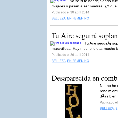
No sé si te habrÃ¡s dado cu
mujeres y pasan a ser madres. ¿Y que 
Publicado el 30 abril 2014
BELLEZA
,
EN FEMENINO
Tu Aire seguirá sopla
Tu Aire seguirÃ¡ so
maravillosa. Hay mucho idiota, mucho 
Publicado el 26 abril 2014
BELLEZA
,
EN FEMENINO
Desaparecida en comb
No, no he 
rendimient
dÃ­as bien
Publicado el
BELLEZA
,
E