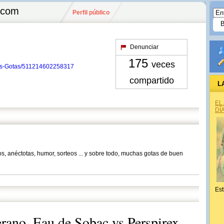
.com
Perfil público
Denunciar
175
veces
Dos-Gotas/511214602258317
compartido
L
EL
DÍ
s, anéctotas, humor, sorteos ... y sobre todo, muchas gotas de buen
Est
erano, Eau de Sobac vs Perspirex