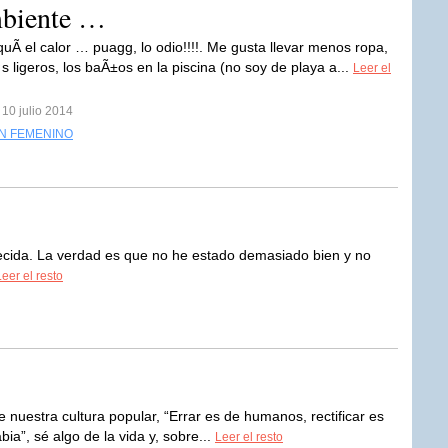
mbiente …
uÃ­ el calor … puagg, lo odio!!!!. Me gusta llevar menos ropa,
s ligeros, los baÃ±os en la piscina (no soy de playa a...
Leer el
 10 julio 2014
N FEMENINO
cida. La verdad es que no he estado demasiado bien y no
Leer el resto
de nuestra cultura popular, “Errar es de humanos, rectificar es
ia”, sé algo de la vida y, sobre...
Leer el resto