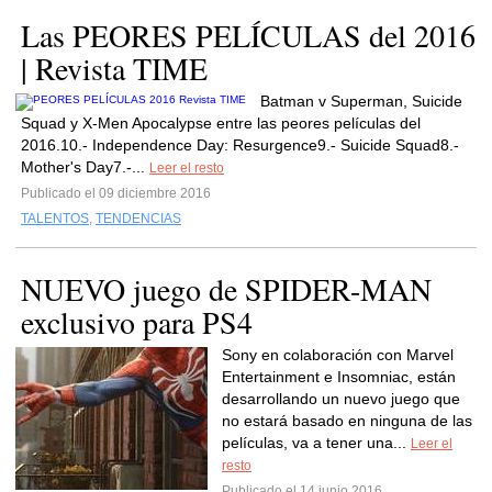
Las PEORES PELÍCULAS del 2016
| Revista TIME
Batman v Superman, Suicide
Squad y X-Men Apocalypse entre las peores películas del
2016.10.- Independence Day: Resurgence9.- Suicide Squad8.-
Mother's Day7.-...
Leer el resto
Publicado el 09 diciembre 2016
TALENTOS
,
TENDENCIAS
NUEVO juego de SPIDER-MAN
exclusivo para PS4
Sony en colaboración con Marvel
Entertainment e Insomniac, están
desarrollando un nuevo juego que
no estará basado en ninguna de las
películas, va a tener una...
Leer el
resto
Publicado el 14 junio 2016