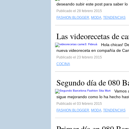
deseando subir este post para saber lo 
Publicado el 28 febrero 2015
FASHION BLOGGER
,
MODA
,
TENDENCIAS
Las videorecetas de c
Hola chicas! D
nueva videoreceta en compañía de Cam
Publicado el 23 febrero 2015
COCINA
Segundo día de 080 Ba
Vamos a
sigue mejorando como lo ha hecho hast
Publicado el 03 febrero 2015
FASHION BLOGGER
,
MODA
,
TENDENCIAS
Primer día en 080 Bar