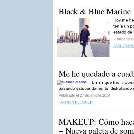
Black & Blue Marine
Hoy me he 
tenía un p
estado de 
Publicado e
FASHION B
Me he quedado a cuad
¡Brrrrrr que frío! ¿Cóm
pasando estupendamente; disfrutando de 
Publicado el 27 diciembre 2014
FASHION BLOGGER
MAKEUP: Cómo hacer 
+ Nueva paleta de somb