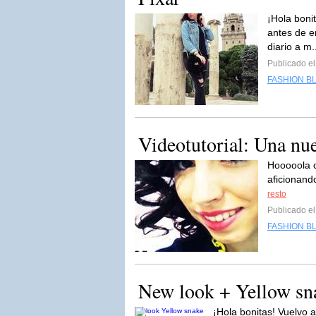
¡Hola boni
antes de e
diario a m.
Publicado e
FASHION B
Videotutorial: Una nue
Hooooola c
aficionand
resto
Publicado e
FASHION B
New look + Yellow sn
¡Hola bonitas! Vuelvo 