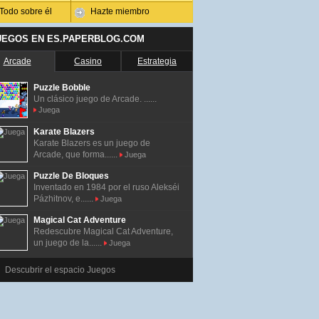
Todo sobre él
Hazte miembro
UEGOS EN ES.PAPERBLOG.COM
Arcade
Casino
Estrategia
Puzzle Bobble
Un clásico juego de Arcade. ......
Juega
Karate Blazers
Karate Blazers es un juego de
Arcade, que forma......
Juega
Puzzle De Bloques
Inventado en 1984 por el ruso Alekséi
Pázhitnov, e......
Juega
Magical Cat Adventure
Redescubre Magical Cat Adventure,
un juego de la......
Juega
Descubrir el espacio Juegos