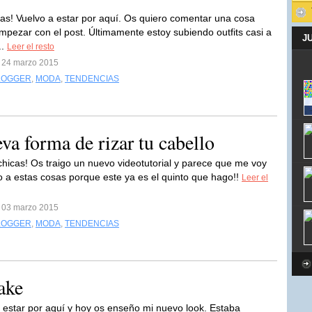
tas! Vuelvo a estar por aquí. Os quiero comentar una cosa
mpezar con el post. Últimamente estoy subiendo outfits casi a
J
..
Leer el resto
l 24 marzo 2015
LOGGER
,
MODA
,
TENDENCIAS
va forma de rizar tu cabello
hicas! Os traigo un nuevo videotutorial y parece que me voy
o a estas cosas porque este ya es el quinto que hago!!
Leer el
l 03 marzo 2015
LOGGER
,
MODA
,
TENDENCIAS
ake
a estar por aquí y hoy os enseño mi nuevo look. Estaba