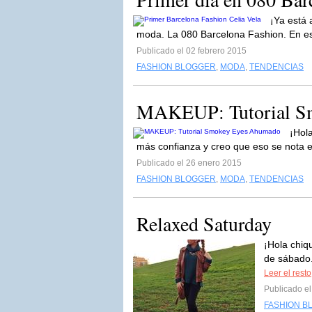
¡Ya está 
moda. La 080 Barcelona Fashion. En est
Publicado el 02 febrero 2015
FASHION BLOGGER
,
MODA
,
TENDENCIAS
MAKEUP: Tutorial S
¡Hola
más confianza y creo que eso se nota en
Publicado el 26 enero 2015
FASHION BLOGGER
,
MODA
,
TENDENCIAS
Relaxed Saturday
¡Hola chiq
de sábado.
Leer el resto
Publicado e
FASHION B