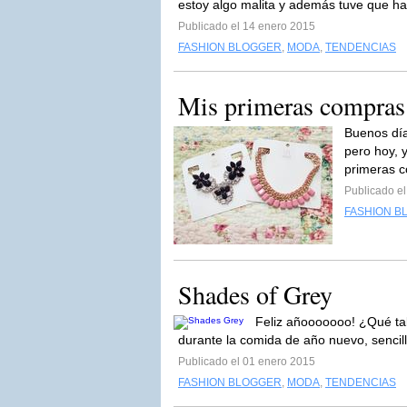
estoy algo malita y además tuve que ha
Publicado el 14 enero 2015
FASHION BLOGGER
,
MODA
,
TENDENCIAS
Mis primeras compras 
Buenos día
pero hoy, 
primeras 
Publicado e
FASHION B
Shades of Grey
Feliz añooooooo! ¿Qué tal 
durante la comida de año nuevo, sencil
Publicado el 01 enero 2015
FASHION BLOGGER
,
MODA
,
TENDENCIAS