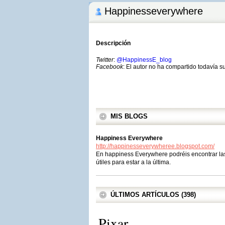
Happinesseverywhere
Descripción
Twitter
:
@HappinessE_blog
Facebook
: El autor no ha compartido todavía s
MIS BLOGS
Happiness Everywhere
http://happinesseverywheree.blogspot.com/
En happiness Everywhere podréis encontrar las
útiles para estar a la última.
ÚLTIMOS ARTÍCULOS (398)
Pixar