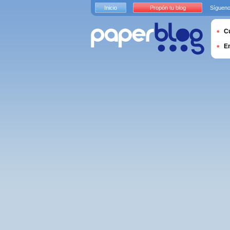
Inicio
Propón tu blog
Sígueno
Cu
E