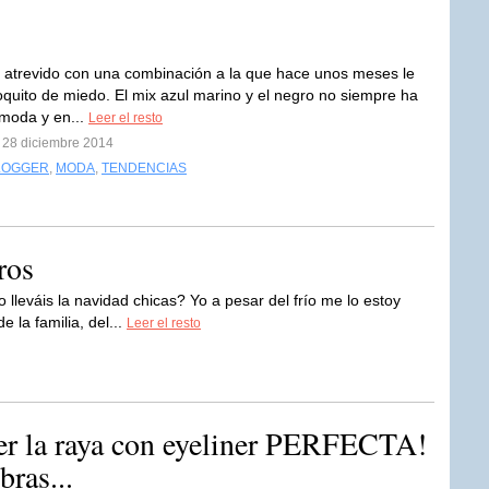
atrevido con una combinación a la que hace unos meses le
oquito de miedo. El mix azul marino y el negro no siempre ha
moda y en...
Leer el resto
l 28 diciembre 2014
LOGGER
,
MODA
,
TENDENCIAS
ros
o lleváis la navidad chicas? Yo a pesar del frío me lo estoy
la familia, del...
Leer el resto
la raya con eyeliner PERFECTA!
ras...