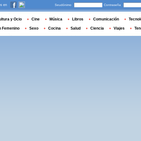
s en
Seudónimo
Contraseña
ltura y Ocio
Cine
Música
Libros
Comunicación
Tecnol
n Femenino
Sexo
Cocina
Salud
Ciencia
Viajes
Ten