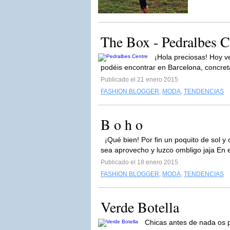
The Box - Pedralbes C
¡Hola preciosas! Hoy v
podéis encontrar en Barcelona, concre
Publicado el 21 enero 2015
FASHION BLOGGER
,
MODA
,
TENDENCIAS
B o h o
¡Qué bien! Por fin un poquito de sol 
sea aprovecho y luzco ombligo jaja En 
Publicado el 18 enero 2015
FASHION BLOGGER
,
MODA
,
TENDENCIAS
Verde Botella
Chicas antes de nada os p