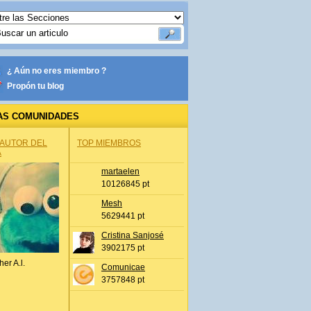
¿ Aún no eres miembro ?
Propón tu blog
AS COMUNIDADES
 AUTOR DEL
TOP MIEMBROS
A
martaelen
10126845 pt
Mesh
5629441 pt
Cristina Sanjosé
3902175 pt
her A.l.
Comunicae
3757848 pt