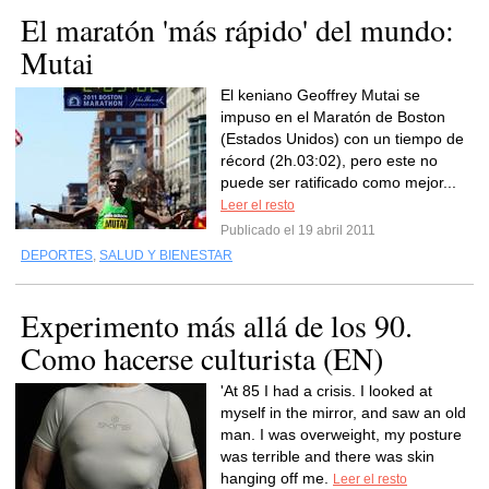
El maratón 'más rápido' del mundo:
Mutai
El keniano Geoffrey Mutai se
impuso en el Maratón de Boston
(Estados Unidos) con un tiempo de
récord (2h.03:02), pero este no
puede ser ratificado como mejor...
Leer el resto
Publicado el 19 abril 2011
DEPORTES
,
SALUD Y BIENESTAR
Experimento más allá de los 90.
Como hacerse culturista (EN)
'At 85 I had a crisis. I looked at
myself in the mirror, and saw an old
man. I was overweight, my posture
was terrible and there was skin
hanging off me.
Leer el resto