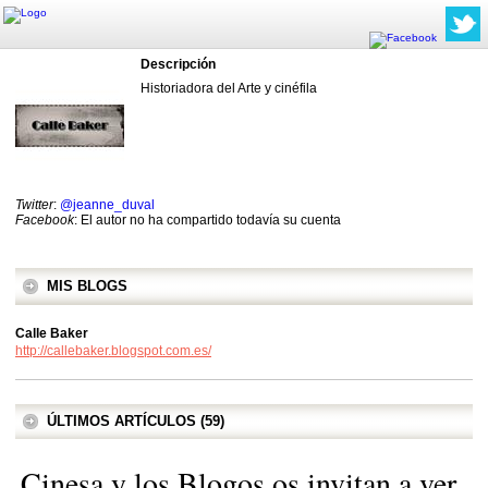
Descripción
Historiadora del Arte y cinéfila
Twitter
:
@jeanne_duval
Facebook
: El autor no ha compartido todavía su cuenta
MIS BLOGS
Calle Baker
http://callebaker.blogspot.com.es/
ÚLTIMOS ARTÍCULOS (59)
Cinesa y los Blogos os invitan a ver