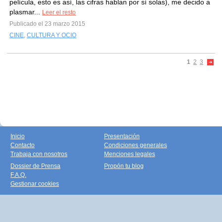
película, esto es así, las cifras hablan por sí solas), me decido a
plasmar...
Leer el resto
Publicado el 23 marzo 2015
CINE
,
CULTURA Y OCIO
1
2
3
Inicio
Presentación
Contacto
Condiciones generales
Trabaja con nosotros
Menciones legales
Dossier de Prensa
Propón tu blog
F.A.Q.
Gestionar cookies