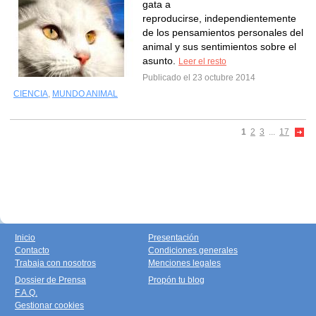
gata a
reproducirse, independientemente
de los pensamientos personales del
animal y sus sentimientos sobre el
asunto.
Leer el resto
Publicado el 23 octubre 2014
CIENCIA
,
MUNDO ANIMAL
1
2
3
...
17
Inicio
Presentación
Contacto
Condiciones generales
Trabaja con nosotros
Menciones legales
Dossier de Prensa
Propón tu blog
F.A.Q.
Gestionar cookies