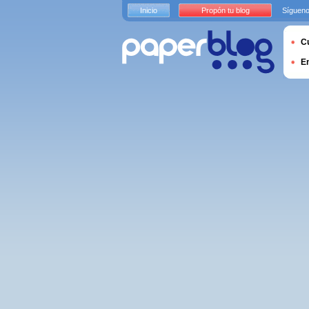
Inicio
Propón tu blog
Sígueno
Cu
E