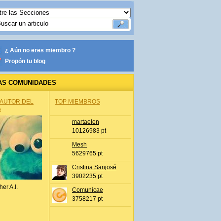
¿ Aún no eres miembro ?
Propón tu blog
AS COMUNIDADES
 AUTOR DEL
TOP MIEMBROS
A
martaelen
10126983 pt
Mesh
5629765 pt
Cristina Sanjosé
3902235 pt
her A.l.
Comunicae
3758217 pt