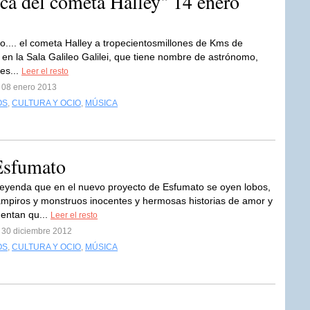
a del cometa Halley" 14 enero
o.... el cometa Halley a tropecientosmillones de Kms de
. en la Sala Galileo Galilei, que tiene nombre de astrónomo,
tes...
Leer el resto
l 08 enero 2013
OS
,
CULTURA Y OCIO
,
MÚSICA
Esfumato
leyenda que en el nuevo proyecto de Esfumato se oyen lobos,
mpiros y monstruos inocentes y hermosas historias de amor y
uentan qu...
Leer el resto
l 30 diciembre 2012
OS
,
CULTURA Y OCIO
,
MÚSICA