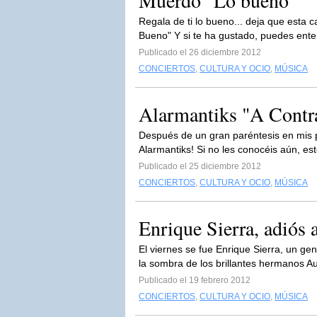
Muerdo "Lo bueno"
Regala de ti lo bueno... deja que esta ca
Bueno" Y si te ha gustado, puedes enter
Publicado el 26 diciembre 2012
CONCIERTOS
,
CULTURA Y OCIO
,
MÚSICA
Alarmantiks "A Contr
Después de un gran paréntesis en mis p
Alarmantiks! Si no les conocéis aún, es
Publicado el 25 diciembre 2012
CONCIERTOS
,
CULTURA Y OCIO
,
MÚSICA
Enrique Sierra, adiós 
El viernes se fue Enrique Sierra, un g
la sombra de los brillantes hermanos A
Publicado el 19 febrero 2012
CONCIERTOS
,
CULTURA Y OCIO
,
MÚSICA