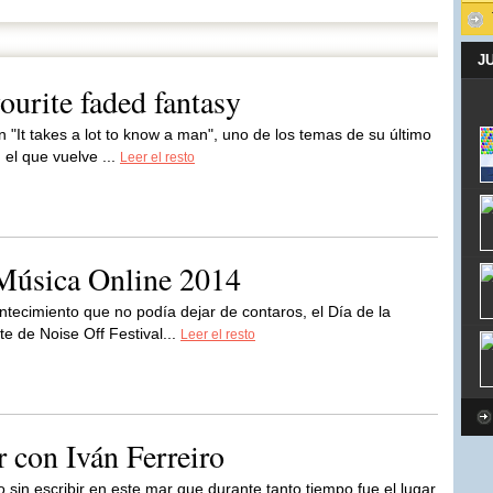
J
urite faded fantasy
en "It takes a lot to know a man", uno de los temas de su último
 el que vuelve ...
Leer el resto
 Música Online 2014
tecimiento que no podía dejar de contaros, el Día de la
te de Noise Off Festival...
Leer el resto
r con Iván Ferreiro
o sin escribir en este mar que durante tanto tiempo fue el lugar