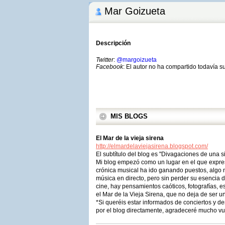
Mar Goizueta
Descripción
Twitter
:
@margoizueta
Facebook
: El autor no ha compartido todavía s
MIS BLOGS
El Mar de la vieja sirena
http://elmardelaviejasirena.blogspot.com/
El subtí­tulo del blog es "Divagaciones de una 
Mi blog empezó como un lugar en el que expres
crónica musical ha ido ganando puestos, algo 
música en directo, pero sin perder su esencia 
cine, hay pensamientos caóticos, fotografías, 
el Mar de la Vieja Sirena, que no deja de ser 
*Si queréis estar informados de conciertos y 
por el blog directamente, agradeceré mucho vues