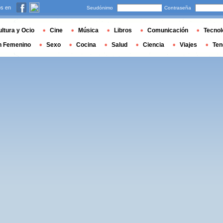
s en
Seudónimo
Contraseña
ltura y Ocio
Cine
Música
Libros
Comunicación
Tecnol
n Femenino
Sexo
Cocina
Salud
Ciencia
Viajes
Ten