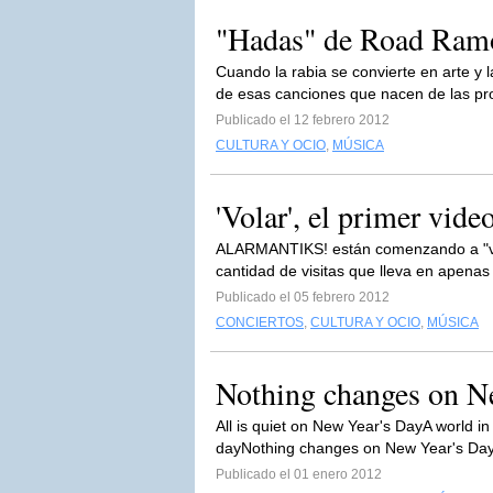
"Hadas" de Road Ram
Cuando la rabia se convierte en arte y
de esas canciones que nacen de las pro
Publicado el 12 febrero 2012
CULTURA Y OCIO
,
MÚSICA
'Volar', el primer vid
ALARMANTIKS! están comenzando a "vola
cantidad de visitas que lleva en apenas
Publicado el 05 febrero 2012
CONCIERTOS
,
CULTURA Y OCIO
,
MÚSICA
Nothing changes on N
All is quiet on New Year's DayA world i
dayNothing changes on New Year's Day
Publicado el 01 enero 2012