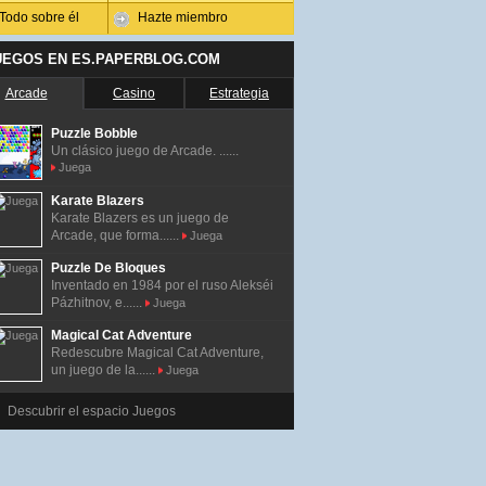
Todo sobre él
Hazte miembro
UEGOS EN ES.PAPERBLOG.COM
Arcade
Casino
Estrategia
Puzzle Bobble
Un clásico juego de Arcade. ......
Juega
Karate Blazers
Karate Blazers es un juego de
Arcade, que forma......
Juega
Puzzle De Bloques
Inventado en 1984 por el ruso Alekséi
Pázhitnov, e......
Juega
Magical Cat Adventure
Redescubre Magical Cat Adventure,
un juego de la......
Juega
Descubrir el espacio Juegos