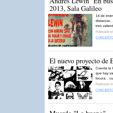
Andrés Lewin "En busc
2013, Sala Galileo
14 de ener
distancia..
tres valien
Publicado e
CONCIERT
El nuevo proyecto de 
Cuenta la 
que hay va
locura... c
Publicado e
CONCIERT