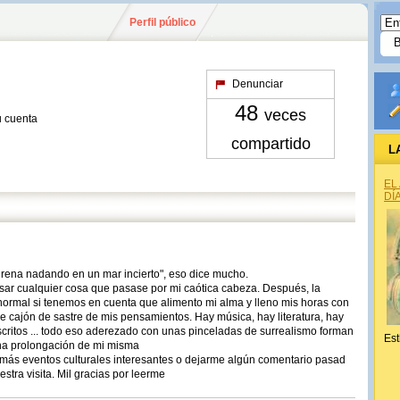
Perfil público
Denunciar
48
veces
u cuenta
compartido
L
EL
DÍ
sirena nadando en un mar incierto", eso dice mucho.
ar cualquier cosa que pasase por mi caótica cabeza. Después, la
normal si tenemos en cuenta que alimento mi alma y lleno mis horas con
de cajón de sastre de mis pensamientos. Hay música, hay literatura, hay
escritos ... todo eso aderezado con unas pinceladas de surrealismo forman
Est
una prolongación de mi misma
demás eventos culturales interesantes o dejarme algún comentario pasad
tra visita. Mil gracias por leerme