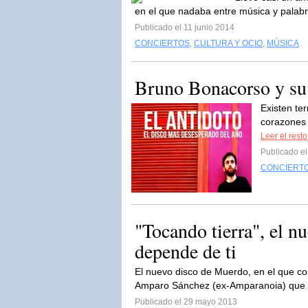
en el que nadaba entre música y palabra
Publicado el 11 junio 2014
CONCIERTOS
,
CULTURA Y OCIO
,
MÚSICA
Bruno Bonacorso y su
Existen te
corazones 
Leer el resto
Publicado el
CONCIERT
"Tocando tierra", el 
depende de ti
El nuevo disco de Muerdo, en el que col
Amparo Sánchez (ex-Amparanoia) que t
Publicado el 29 mayo 2013