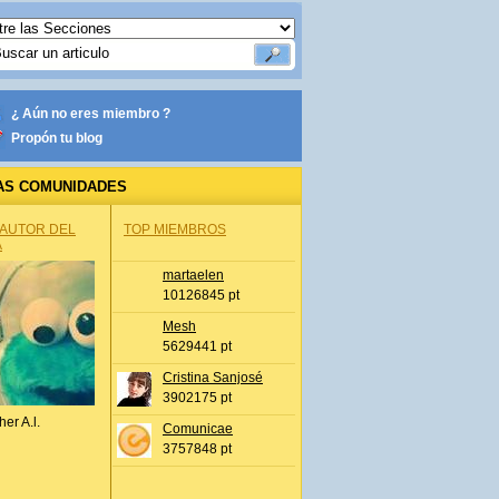
¿ Aún no eres miembro ?
Propón tu blog
AS COMUNIDADES
 AUTOR DEL
TOP MIEMBROS
A
martaelen
10126845 pt
Mesh
5629441 pt
Cristina Sanjosé
3902175 pt
her A.l.
Comunicae
3757848 pt