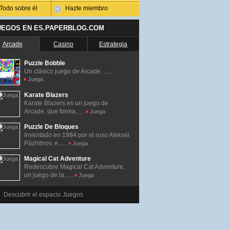
Todo sobre él
Hazte miembro
UEGOS EN ES.PAPERBLOG.COM
Arcade
Casino
Estrategia
Puzzle Bobble
Un clásico juego de Arcade. ......
Juega
Karate Blazers
Karate Blazers es un juego de
Arcade, que forma......
Juega
Puzzle De Bloques
Inventado en 1984 por el ruso Alekséi
Pázhitnov, e......
Juega
Magical Cat Adventure
Redescubre Magical Cat Adventure,
un juego de la......
Juega
Descubrir el espacio Juegos