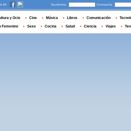
s en
Seudónimo
Contraseña
ltura y Ocio
Cine
Música
Libros
Comunicación
Tecnol
n Femenino
Sexo
Cocina
Salud
Ciencia
Viajes
Ten