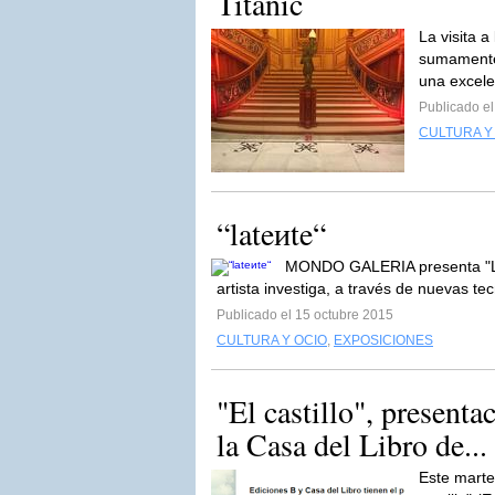
Titanic
La visita a
sumamente 
una excele
Publicado el
CULTURA Y
“lateиte“
MONDO GALERIA presenta "Lat
artista investiga, a través de nuevas tec
Publicado el 15 octubre 2015
CULTURA Y OCIO
,
EXPOSICIONES
"El castillo", present
la Casa del Libro de...
Este marte