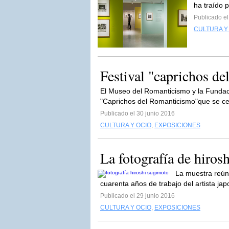
ha traído p
Publicado el
CULTURA Y
Festival "caprichos d
El Museo del Romanticismo y la Fundac
"Caprichos del Romanticismo"que se cel
Publicado el 30 junio 2016
CULTURA Y OCIO
,
EXPOSICIONES
La fotografía de hiros
La muestra reún
cuarenta años de trabajo del artista jap
Publicado el 29 junio 2016
CULTURA Y OCIO
,
EXPOSICIONES