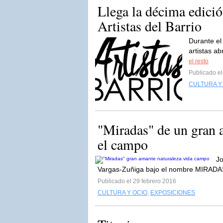
Llega la décima edició
Artistas del Barrio
Durante el
artistas ab
el resto
Publicado e
CULTURA Y
"Miradas" de un gran a
el campo
Jo
Vargas-Zuñiga bajo el nombre MIRADAS. 
Publicado el 29 febrero 2016
CULTURA Y OCIO
,
EXPOSICIONES