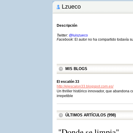
Lzueco
Descripción
Twitter
:
@luiszueco
Facebook
: El autor no ha compartido todavía s
MIS BLOGS
El escalón 33
http://elescalon33.blogspot.com.es/
Un thriller histórico innovador, que abandona 
irrepetible
ÚLTIMOS ARTÍCULOS (998)
"Donde se limpia"