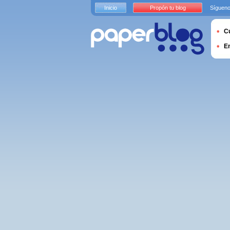
Inicio
Propón tu blog
Sígueno
Cu
E