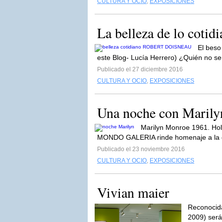
CULTURA Y OCIO
,
EXPOSICIONES
La belleza de lo co
El beso
este Blog- Lucía Herrero) ¿Quién no se
Publicado el 27 diciembre 2016
CULTURA Y OCIO
,
EXPOSICIONES
Una noche con Marily
Marilyn Monroe 1961. Ho
MONDO GALERIA rinde homenaje a la g
Publicado el 23 noviembre 2016
CULTURA Y OCIO
,
EXPOSICIONES
Vivian maier
Reconocida
2009) será