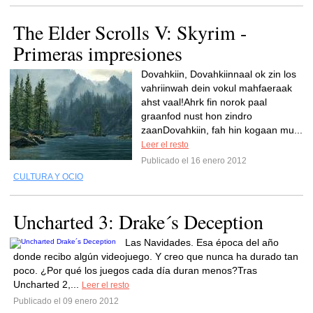
The Elder Scrolls V: Skyrim -
Primeras impresiones
Dovahkiin, Dovahkiinnaal ok zin los
vahriinwah dein vokul mahfaeraak
ahst vaal!Ahrk fin norok paal
graanfod nust hon zindro
zaanDovahkiin, fah hin kogaan mu...
Leer el resto
Publicado el 16 enero 2012
CULTURA Y OCIO
Uncharted 3: Drake´s Deception
Las Navidades. Esa época del año
donde recibo algún videojuego. Y creo que nunca ha durado tan
poco. ¿Por qué los juegos cada día duran menos?Tras
Uncharted 2,...
Leer el resto
Publicado el 09 enero 2012