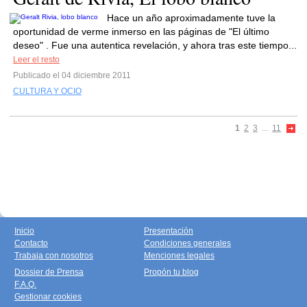
Hace un año aproximadamente tuve la
oportunidad de verme inmerso en las páginas de "El último
deseo" . Fue una autentica revelación, y ahora tras este tiempo...
Leer el resto
Publicado el 04 diciembre 2011
CULTURA Y OCIO
1
2
3
...
11
Inicio
Presentación
Contacto
Condiciones generales
Trabaja con nosotros
Menciones legales
Dossier de Prensa
Propón tu blog
F.A.Q.
Gestionar cookies