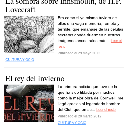
La sombra sobre Innsmouth, de H.P.
Lovecraft
Era como si yo mismo tuviera de
ellos una vaga memoria, remota y
terrible, que emanase de las células
secretas donde duermen nuestras
imágenes ancestrales más...
Leer el
resto
Publicado el 29 mayo 2012
CULTURA Y OCIO
El rey del invierno
La primera noticia que tuve de la
que ha sido tildada por muchos
como la mejor obra de Cornwell, me
llegó gracias al legendario hombre
del Clot, que en su...
Leer el resto
Publicado el 20 marzo 2012
CULTURA Y OCIO