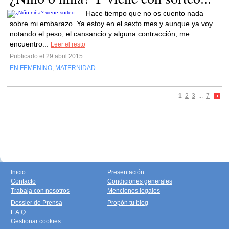
Hace tiempo que no os cuento nada
sobre mi embarazo. Ya estoy en el sexto mes y aunque ya voy
notando el peso, el cansancio y alguna contracción, me
encuentro...
Leer el resto
Publicado el 29 abril 2015
EN FEMENINO
,
MATERNIDAD
1
2
3
...
7
Inicio
Presentación
Contacto
Condiciones generales
Trabaja con nosotros
Menciones legales
Dossier de Prensa
Propón tu blog
F.A.Q.
Gestionar cookies