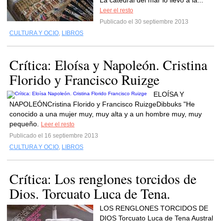
La catedral del mar lo llevo a la...
Leer el resto
Publicado el 30 septiembre 2013
CULTURA Y OCIO
,
LIBROS
Crítica: Eloísa y Napoleón. Cristina
Florido y Francisco Ruizge
ELOÍSA Y
NAPOLEÓNCristina Florido y Francisco RuizgeDibbuks "He
conocido a una mujer muy, muy alta y a un hombre muy, muy
pequeño.
Leer el resto
Publicado el 16 septiembre 2013
CULTURA Y OCIO
,
LIBROS
Crítica: Los renglones torcidos de
Dios. Torcuato Luca de Tena.
LOS RENGLONES TORCIDOS DE
DIOS Torcuato Luca de Tena Austral