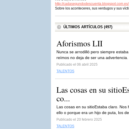
http://cadasegundodescuenta.blogspot.com.es/
Sobre los aconteceres, sus verdugos y sus víct
ÚLTIMOS ARTÍCULOS (497)
Aforismos LII
Nunca se arrodilló pero siempre estaba
reímos no deja de ser una advertencia. *
Publicado el 06 abril 2025
TALENTOS
Las cosas en su sitio
co...
Las cosas en su sitioEstaba claro. Nos 
ello o porque era un hijo de puta, los
Publicado el 20 febrero 2025
TALENTOS