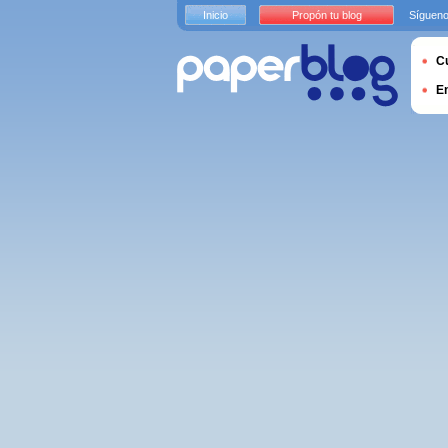
Inicio
Propón tu blog
Sígueno
Cu
E