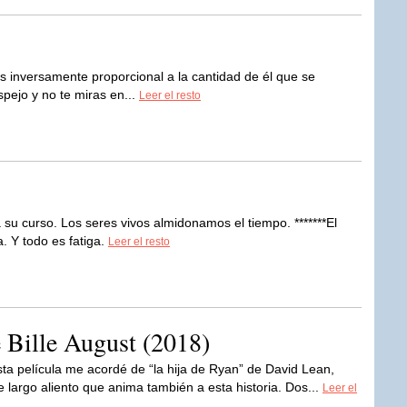
s inversamente proporcional a la cantidad de él que se
spejo y no te miras en...
Leer el resto
a su curso. Los seres vivos almidonamos el tiempo. *******El
. Y todo es fatiga.
Leer el resto
e Bille August (2018)
ta película me acordé de “la hija de Ryan” de David Lean,
 largo aliento que anima también a esta historia. Dos...
Leer el