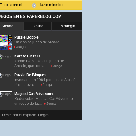
Todo sobre él
Hazte miembro
UEGOS EN ES.PAPERBLOG.COM
Arcade
Casino
Estrategia
Puzzle Bobble
Un clásico juego de Arcade. ......
Juega
Karate Blazers
Karate Blazers es un juego de
Arcade, que forma......
Juega
Puzzle De Bloques
Inventado en 1984 por el ruso Alekséi
Pázhitnov, e......
Juega
Magical Cat Adventure
Redescubre Magical Cat Adventure,
un juego de la......
Juega
Descubrir el espacio Juegos