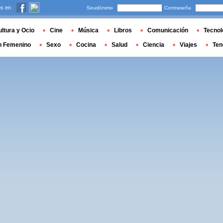
s en
Seudónimo
Contraseña
ltura y Ocio
Cine
Música
Libros
Comunicación
Tecnol
n Femenino
Sexo
Cocina
Salud
Ciencia
Viajes
Ten