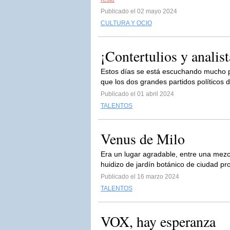
Publicado el 02 mayo 2024
CULTURA Y OCIO
¡Contertulios y analis
Estos días se está escuchando mucho po
que los dos grandes partidos políticos 
Publicado el 01 abril 2024
TALENTOS
Venus de Milo
Era un lugar agradable, entre una mezc
huidizo de jardín botánico de ciudad pr
Publicado el 16 marzo 2024
TALENTOS
VOX, hay esperanza