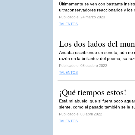
Últimamente se ven con bastante insiste
ultraconservadores reaccionarios y los 
Publicado el 24 marzo 2023
TALENTOS
Los dos lados del mu
Andaba escribiendo un soneto, aún no s
razón en la brillantez del poema, su r
Publicado el 08 octubre 2022
TALENTOS
¡Qué tiempos estos!
Está mi abuelo, que si fuera poco aguan
siente, como el pasado también se le su
Publicado el 03 abril 2022
TALENTOS