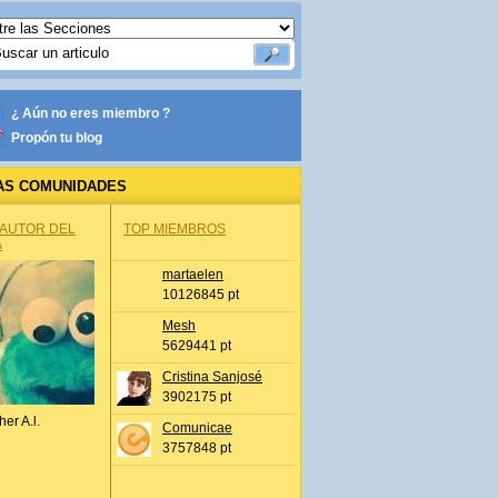
¿ Aún no eres miembro ?
Propón tu blog
AS COMUNIDADES
 AUTOR DEL
TOP MIEMBROS
A
martaelen
10126845 pt
Mesh
5629441 pt
Cristina Sanjosé
3902175 pt
her A.l.
Comunicae
3757848 pt