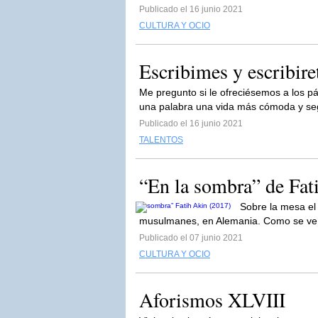
Publicado el 16 junio 2021
CULTURA Y OCIO
Escribimes y escribire
Me pregunto si le ofreciésemos a los pá
una palabra una vida más cómoda y se
Publicado el 16 junio 2021
TALENTOS
“En la sombra” de Fat
Sobre la mesa el 
musulmanes, en Alemania. Como se ve,
Publicado el 07 junio 2021
CULTURA Y OCIO
Aforismos XLVIII