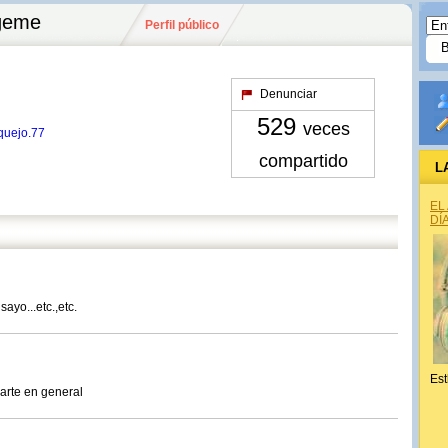
ageme
Perfil público
Denunciar
529
veces
quejo.77
compartido
L
EL
DÍ
ayo...etc.,etc.
Est
 arte en general