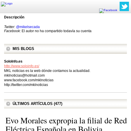
Descripción
Twitter
:
@mikelsecada
Facebook
: El autor no ha compartido todavía su cuenta
MIS BLOGS
SoloInfo.es
http://www.soloinfo.es/
MKL noticias es la web dónde contamos la actualidad.
mklnoticias@hotmail.com
www.facebook.com/mklnoticias
http://twitter.com/mklnoticias
ÚLTIMOS ARTÍCULOS (477)
Evo Morales expropia la filial de Red
Eléctrica Española en Bolivia