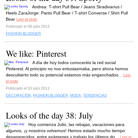
Andrea: T-shirt Pull Bear / Jeans Stradivarius /
Heels ZaraJorge: Pants Pull Bear / T-shirt Converse / Shirt Pull
Bear
Leer el resto
Publicado el 08 julio 2013
FASHION BLOGGER
We like: Pinterest
A día de hoy todos conoceréis la red social
Pinterest. Al principio no nos entusiasmaba, pero ahora hemos
descubierto todo su potencial estamos más enganchados...
Leer
el resto
Publicado el 03 julio 2013
DECORACIÓN
,
FASHION BLOGGER
,
MODA
,
TENDENCIAS
Looks of the day 38: July
Hoy comienza Julio, las rebajas, vacaciones para
algunos, ¡y nosotros volvemos! Hemos estado mucho tiempo
desaparecidos, entre exámenes y trabajo los últimos do...
Leer el