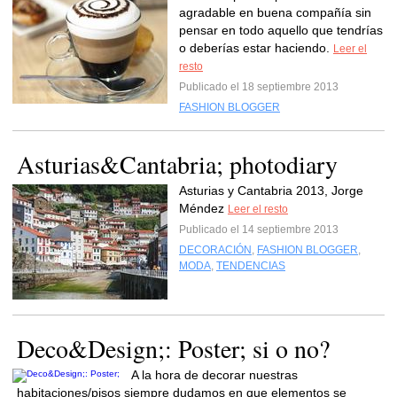
agradable en buena compañía sin
pensar en todo aquello que tendrías
o deberías estar haciendo.
Leer el
resto
Publicado el 18 septiembre 2013
FASHION BLOGGER
Asturias&Cantabria; photodiary
Asturias y Cantabria 2013, Jorge
Méndez
Leer el resto
Publicado el 14 septiembre 2013
DECORACIÓN
,
FASHION BLOGGER
,
MODA
,
TENDENCIAS
Deco&Design;: Poster; si o no?
A la hora de decorar nuestras
habitaciones/pisos siempre dudamos en que elementos se