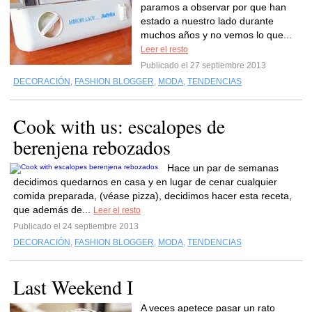
paramos a observar por que han
estado a nuestro lado durante
muchos años y no vemos lo que...
Leer el resto
Publicado el 27 septiembre 2013
DECORACIÓN
,
FASHION BLOGGER
,
MODA
,
TENDENCIAS
Cook with us: escalopes de
berenjena rebozados
Hace un par de semanas
decidimos quedarnos en casa y en lugar de cenar cualquier
comida preparada, (véase pizza), decidimos hacer esta receta,
que además de...
Leer el resto
Publicado el 24 septiembre 2013
DECORACIÓN
,
FASHION BLOGGER
,
MODA
,
TENDENCIAS
Last Weekend I
A veces apetece pasar un rato