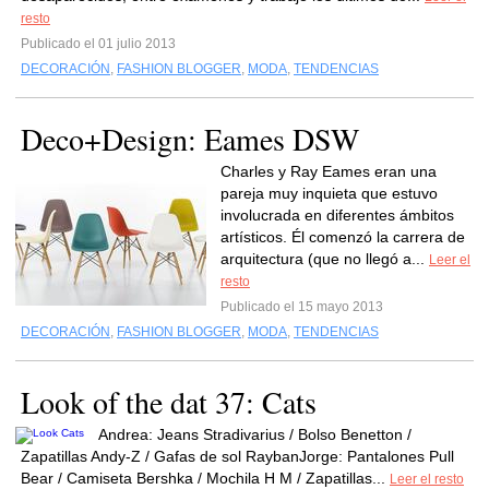
resto
Publicado el 01 julio 2013
DECORACIÓN
,
FASHION BLOGGER
,
MODA
,
TENDENCIAS
Deco+Design: Eames DSW
Charles y Ray Eames eran una
pareja muy inquieta que estuvo
involucrada en diferentes ámbitos
artísticos. Él comenzó la carrera de
arquitectura (que no llegó a...
Leer el
resto
Publicado el 15 mayo 2013
DECORACIÓN
,
FASHION BLOGGER
,
MODA
,
TENDENCIAS
Look of the dat 37: Cats
Andrea: Jeans Stradivarius / Bolso Benetton /
Zapatillas Andy-Z / Gafas de sol RaybanJorge: Pantalones Pull
Bear / Camiseta Bershka / Mochila H M / Zapatillas...
Leer el resto