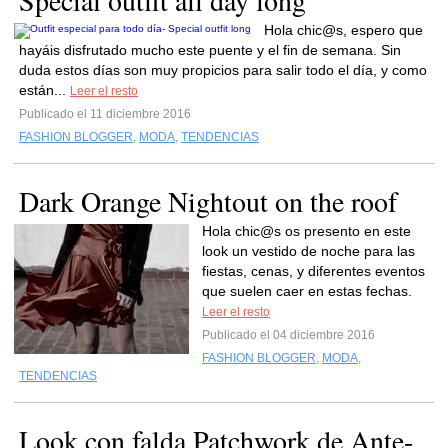
Special outfit all day long
Hola chic@s, espero que
hayáis disfrutado mucho este puente y el fin de semana. Sin
duda estos días son muy propicios para salir todo el día, y como
están...
Leer el resto
Publicado el 11 diciembre 2016
FASHION BLOGGER
,
MODA
,
TENDENCIAS
Dark Orange Nightout on the roof
Hola chic@s os presento en este
look un vestido de noche para las
fiestas, cenas, y diferentes eventos
que suelen caer en estas fechas.
Leer el resto
Publicado el 04 diciembre 2016
FASHION BLOGGER
,
MODA
,
TENDENCIAS
Look con falda Patchwork de Ante-