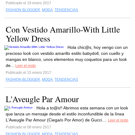
Publicado el 19 enero 2017
FASHION BLOGGER
,
MODA
,
TENDENCIAS
Con Vestido Amarillo-With Little
Yellow Dress
Hola chic@s, hoy vengo con un
precioso look con vestido amarillo estilo babydoll, con cuello y
mangas en blanco, unos elementos muy coquetos para un look
de...
Leer el resto
Publicado el 15 enero 2017
FASHION BLOGGER
,
MODA
,
TENDENCIAS
L'Aveugle Par Amour
Hola a to@s!! Abrimos esta semana con un look
que lanza un mensaje desde el estilo inconfundible de la línea
L'Aveugle Par Amour (Ciega/o Por Amor) de Gucci....
Leer el resto
Publicado el 08 enero 2017
FASHION BLOGGER
,
MODA
,
TENDENCIAS