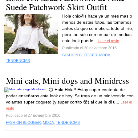
Suede Patchwork Skirt Outfit
Hola chic@s hace ya un mes mas o
menos de estas fotos, las tomamos
antes de que se metiera todo el frío,
pero tan solo con un par de medias
este look puede...
Leer el resto
Publicado el 30 noviembre 2016
FASHION BLOGGER
,
MODA
,
TENDENCIAS
Mini cats, Mini dogs and Minidress
😙 Hola Hola!! Estoy super contenta de
poder enseñaros este look de hoy. Se trata de un minivestido con
volantes super coqueto (y super cortito 😳) al que le di u...
Leer el
resto
Publicado el 27 noviembre 2016
FASHION BLOGGER
,
MODA
,
TENDENCIAS