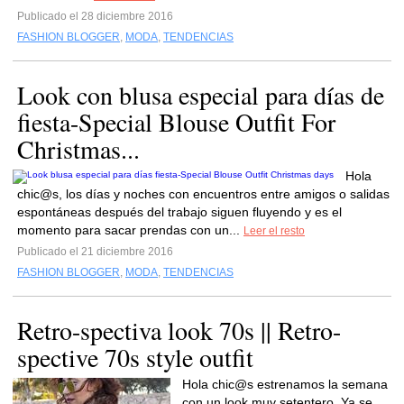
Publicado el 28 diciembre 2016
FASHION BLOGGER
,
MODA
,
TENDENCIAS
Look con blusa especial para días de
fiesta-Special Blouse Outfit For
Christmas...
Hola
chic@s, los días y noches con encuentros entre amigos o salidas
espontáneas después del trabajo siguen fluyendo y es el
momento para sacar prendas con un...
Leer el resto
Publicado el 21 diciembre 2016
FASHION BLOGGER
,
MODA
,
TENDENCIAS
Retro-spectiva look 70s || Retro-
spective 70s style outfit
Hola chic@s estrenamos la semana
con un look muy setentero. Ya se