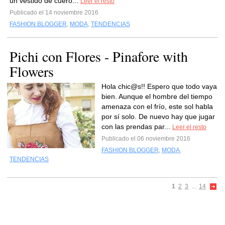
un vestido de cuero...
Leer el resto
Publicado el 14 noviembre 2016
FASHION BLOGGER
,
MODA
,
TENDENCIAS
Pichi con Flores - Pinafore with
Flowers
Hola chic@s!! Espero que todo vaya
bien. Aunque el hombre del tiempo
amenaza con el frío, este sol habla
por sí solo. De nuevo hay que jugar
con las prendas par...
Leer el resto
Publicado el 06 noviembre 2016
FASHION BLOGGER
,
MODA
,
TENDENCIAS
1
2
3
...
14