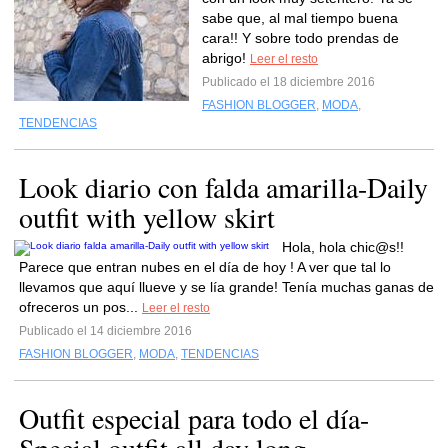
sabe que, al mal tiempo buena
cara!! Y sobre todo prendas de
abrigo!
Leer el resto
Publicado el 18 diciembre 2016
FASHION BLOGGER
,
MODA
,
TENDENCIAS
Look diario con falda amarilla-Daily
outfit with yellow skirt
Hola, hola chic@s!!
Parece que entran nubes en el día de hoy ! A ver que tal lo
llevamos que aquí llueve y se lía grande! Tenía muchas ganas de
ofreceros un pos...
Leer el resto
Publicado el 14 diciembre 2016
FASHION BLOGGER
,
MODA
,
TENDENCIAS
Outfit especial para todo el día-