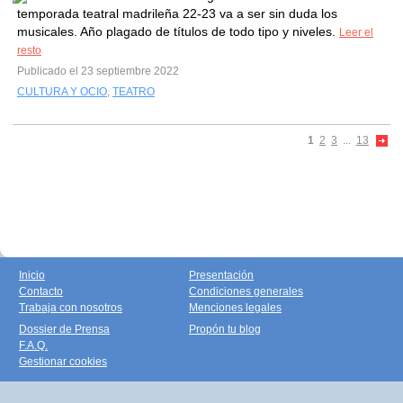
temporada teatral madrileña 22-23 va a ser sin duda los
musicales. Año plagado de títulos de todo tipo y niveles.
Leer el
resto
Publicado el 23 septiembre 2022
CULTURA Y OCIO
,
TEATRO
1
2
3
...
13
Inicio
Presentación
Contacto
Condiciones generales
Trabaja con nosotros
Menciones legales
Dossier de Prensa
Propón tu blog
F.A.Q.
Gestionar cookies