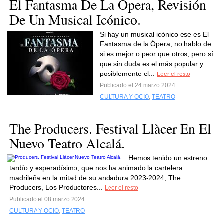
El Fantasma De La Ópera, Revisión
De Un Musical Icónico.
Si hay un musical icónico ese es El
Fantasma de la Ópera, no hablo de
si es mejor o peor que otros, pero sí
que sin duda es el más popular y
posiblemente el...
Leer el resto
Publicado el 24 marzo 2024
CULTURA Y OCIO
,
TEATRO
The Producers. Festival Llàcer En El
Nuevo Teatro Alcalá.
Hemos tenido un estreno
tardío y esperadísimo, que nos ha animado la cartelera
madrileña en la mitad de su andadura 2023-2024, The
Producers, Los Productores...
Leer el resto
Publicado el 08 marzo 2024
CULTURA Y OCIO
,
TEATRO