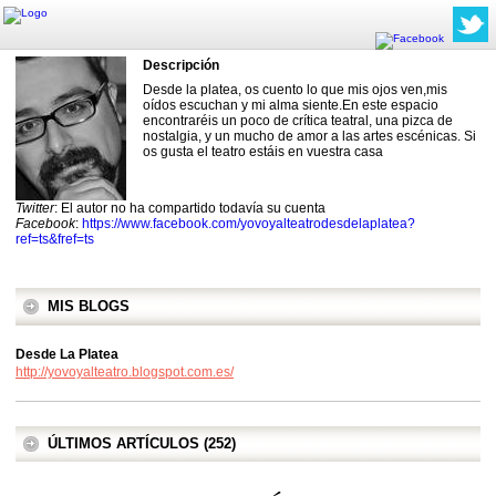
Descripción
Desde la platea, os cuento lo que mis ojos ven,mis
oídos escuchan y mi alma siente.En este espacio
encontraréis un poco de crítica teatral, una pizca de
nostalgia, y un mucho de amor a las artes escénicas. Si
os gusta el teatro estáis en vuestra casa
Twitter
: El autor no ha compartido todavía su cuenta
Facebook
:
https://www.facebook.com/yovoyalteatrodesdelaplatea?
ref=ts&fref=ts
MIS BLOGS
Desde La Platea
http://yovoyalteatro.blogspot.com.es/
ÚLTIMOS ARTÍCULOS (252)