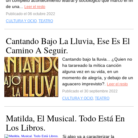
un completo acontecimiento teatral y sociológico que marcó el fin
de una...
Leer el resto
Publicado el 06 octubre 2022
CULTURA Y OCIO
,
TEATRO
Cantando Bajo La Lluvia, Ese Es El
Camino A Seguir.
Cantando bajo la lluvia... ¿Quien no
ha tarareado la mítica canción
alguna vez en su vida, en un
momento de alegría, y debajo de un
aguacero imprevisto?.
Leer el resto
Publicado el 30 septiembre 2022
CULTURA Y OCIO
,
TEATRO
Matilda, El Musical. Todo Está En
Los Libros.
Si algo va a caracterizar la