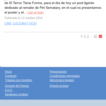
de El Terror Tiene Forma, para el día de hoy un post ligerito
dedicado al remake de Pet Sematary, en el cual os presentamos
el poster y el...
Leer el resto
Publicado el 12 octubre 2018
CINE
,
CULTURA Y OCIO
1
2
3
...
35
Inicio
Presentación
Contacto
Condiciones generales
Trabaja con nosotros
Menciones legales
Dossier de Prensa
Propón tu blog
F.A.Q.
Gestionar cookies