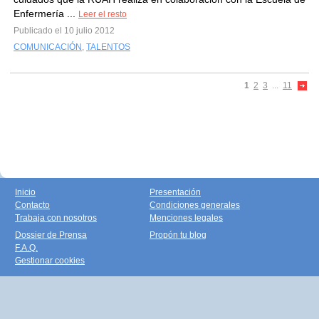
Enfermería ...
Leer el resto
Publicado el 10 julio 2012
COMUNICACIÓN
,
TALENTOS
1
2
3
...
11
Inicio
Presentación
Contacto
Condiciones generales
Trabaja con nosotros
Menciones legales
Dossier de Prensa
Propón tu blog
F.A.Q.
Gestionar cookies