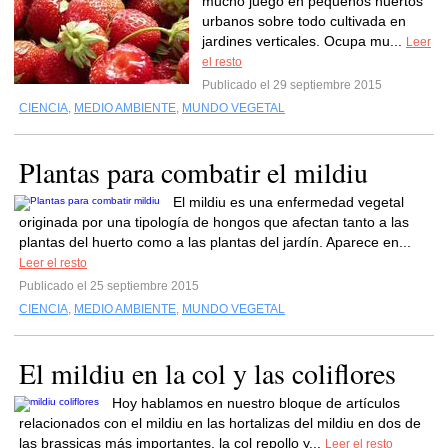
mucho juego en pequeños huertos
urbanos sobre todo cultivada en
jardines verticales. Ocupa mu...
Leer
el resto
Publicado el 29 septiembre 2015
CIENCIA
,
MEDIO AMBIENTE
,
MUNDO VEGETAL
Plantas para combatir el mildiu
El mildiu es una enfermedad vegetal
originada por una tipología de hongos que afectan tanto a las
plantas del huerto como a las plantas del jardín. Aparece en...
Leer el resto
Publicado el 25 septiembre 2015
CIENCIA
,
MEDIO AMBIENTE
,
MUNDO VEGETAL
El mildiu en la col y las coliflores
Hoy hablamos en nuestro bloque de artículos
relacionados con el mildiu en las hortalizas del mildiu en dos de
las brassicas más importantes, la col repollo y...
Leer el resto