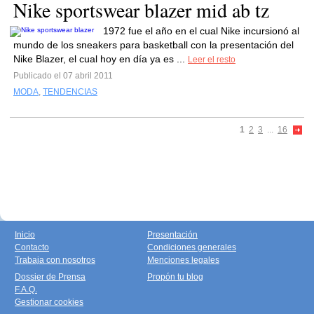
Nike sportswear blazer mid ab tz
1972 fue el año en el cual Nike incursionó al
mundo de los sneakers para basketball con la presentación del
Nike Blazer, el cual hoy en día ya es ...
Leer el resto
Publicado el 07 abril 2011
MODA
,
TENDENCIAS
1
2
3
...
16
Inicio
Presentación
Contacto
Condiciones generales
Trabaja con nosotros
Menciones legales
Dossier de Prensa
Propón tu blog
F.A.Q.
Gestionar cookies