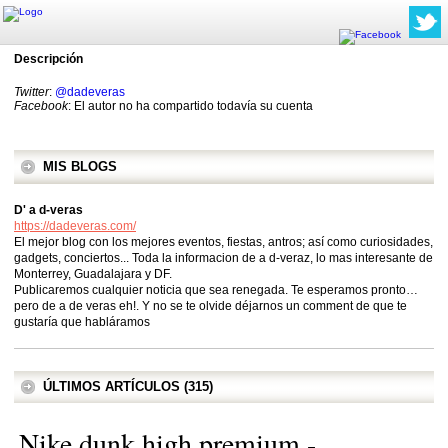
Descripción
Twitter
:
@dadeveras
Facebook
: El autor no ha compartido todavía su cuenta
MIS BLOGS
D' a d-veras
https://dadeveras.com/
El mejor blog con los mejores eventos, fiestas, antros; así como curiosidades,
gadgets, conciertos... Toda la informacion de a d-veraz, lo mas interesante de
Monterrey, Guadalajara y DF.
Publicaremos cualquier noticia que sea renegada. Te esperamos pronto…
pero de a de veras eh!. Y no se te olvide déjarnos un comment de que te
gustaría que habláramos
ÚLTIMOS ARTÍCULOS (315)
Nike dunk high premium -