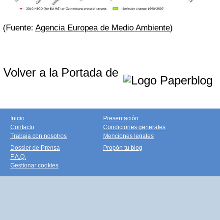
(
Fuente:
Agencia Europea de Medio Ambiente
)
Volver a la Portada de
Inicio
Presentación
Contacto
Condiciones generales
Trabaja con nosotros
Menciones legales
Dossier de Prensa
Propón tu blog
F.A.Q.
Gestionar cookies