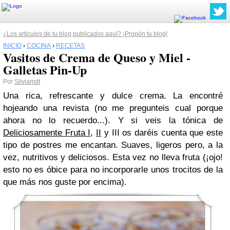
¿Los artículos de tu blog publicados aquí? ¡Propón tu blog!
INICIO
›
COCINA
›
RECETAS
Vasitos de Crema de Queso y Miel -
Galletas Pin-Up
Por
Silviamdt
Una rica, refrescante y dulce crema. La encontré
hojeando una revista (no me pregunteis cual porque
ahora no lo recuerdo...). Y si veis la tónica de
Deliciosamente Fruta I
,
II
y III os daréis cuenta que este
tipo de postres me encantan. Suaves, ligeros pero, a la
vez, nutritivos y deliciosos. Esta vez no lleva fruta (¡ojo!
esto no es óbice para no incorporarle unos trocitos de la
que más nos guste por encima).