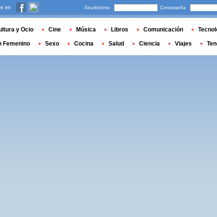
s en
Seudónimo
Contraseña
ltura y Ocio
Cine
Música
Libros
Comunicación
Tecnol
n Femenino
Sexo
Cocina
Salud
Ciencia
Viajes
Ten