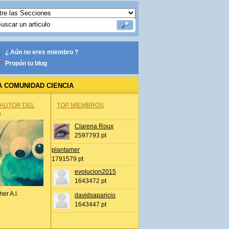
¿ Aún no eres miembro ?
Propón tu blog
A COMUNIDAD CIENCIA
 AUTOR DEL
TOP MIEMBROS
A
Clarena Roux
2597793 pt
plantamer
1791579 pt
evolucion2015
1643472 pt
her A.l.
davidsaparicio
1643447 pt