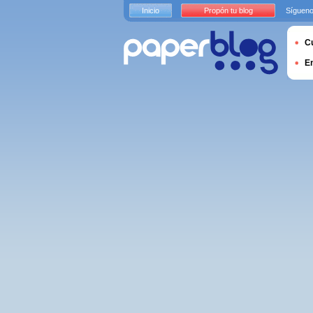
Inicio
Propón tu blog
Sígueno
Cu
E