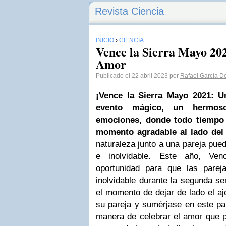
Revista Ciencia
INICIO
›
CIENCIA
Vence la Sierra Mayo 202
Amor
Publicado el 22 abril 2023 por
Rafael García De
¡Vence la Sierra Mayo 2021: U
evento mágico, un hermos
emociones, donde todo tiempo 
momento agradable al lado del
naturaleza junto a una pareja pue
e inolvidable. Este año, Ven
oportunidad para que las pare
inolvidable durante la segunda 
el momento de dejar de lado el aj
su pareja y sumérjase en este pa
manera de celebrar el amor que p