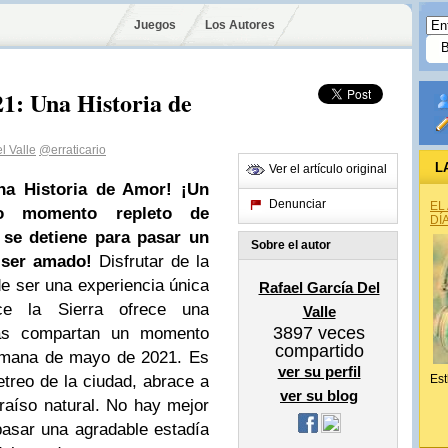
Juegos
Los Autores
1: Una Historia de
l Valle
@erraticario
L
Ver el artículo original
na Historia de Amor! ¡Un
Denunciar
EL
o momento repleto de
DÍ
se detiene para pasar un
Sobre el autor
 ser amado!
Disfrutar de la
de ser una experiencia única
Rafael García Del
ce la Sierra ofrece una
Valle
3897
veces
jas compartan un momento
compartido
semana de mayo de 2021. Es
ver su perfil
etreo de la ciudad, abrace a
Est
ver su blog
raíso natural. No hay mejor
asar una agradable estadía