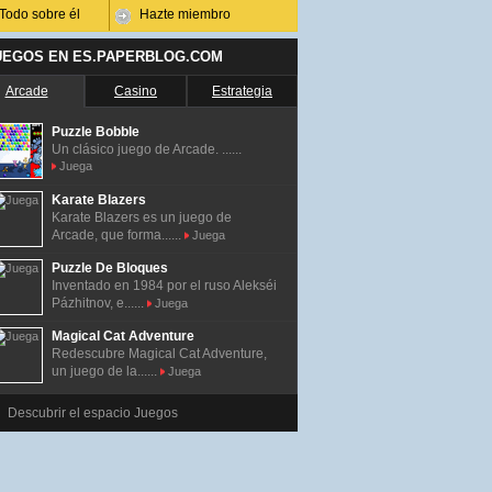
Todo sobre él
Hazte miembro
UEGOS EN ES.PAPERBLOG.COM
Arcade
Casino
Estrategia
Puzzle Bobble
Un clásico juego de Arcade. ......
Juega
Karate Blazers
Karate Blazers es un juego de
Arcade, que forma......
Juega
Puzzle De Bloques
Inventado en 1984 por el ruso Alekséi
Pázhitnov, e......
Juega
Magical Cat Adventure
Redescubre Magical Cat Adventure,
un juego de la......
Juega
Descubrir el espacio Juegos