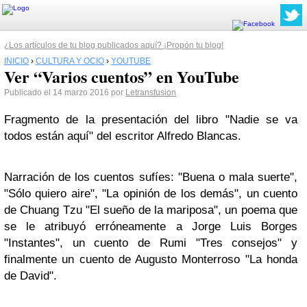
¿Los artículos de tu blog publicados aquí? ¡Propón tu blog!
INICIO
›
CULTURA Y OCIO
›
YOUTUBE
Ver “Varios cuentos” en YouTube
Publicado el 14 marzo 2016 por
Letransfusion
Fragmento de la presentación del libro "Nadie se va
todos están aquí" del escritor Alfredo Blancas.
Narración de los cuentos sufíes: "Buena o mala suerte",
"Sólo quiero aire", "La opinión de los demás", un cuento
de Chuang Tzu "El sueño de la mariposa", un poema que
se le atribuyó erróneamente a Jorge Luis Borges
"Instantes", un cuento de Rumi "Tres consejos" y
finalmente un cuento de Augusto Monterroso "La honda
de David".