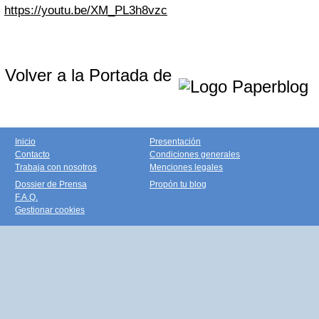
https://youtu.be/XM_PL3h8vzc
Volver a la Portada de
Inicio
Presentación
Contacto
Condiciones generales
Trabaja con nosotros
Menciones legales
Dossier de Prensa
Propón tu blog
F.A.Q.
Gestionar cookies