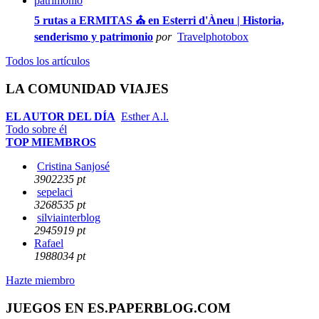
5 rutas a ERMITAS ⛪ en Esterri d'Àneu | Historia,
senderismo y patrimonio
por
Travelphotobox
Todos los artículos
LA COMUNIDAD VIAJES
EL AUTOR DEL DÍA
Esther A.l.
Todo sobre él
TOP MIEMBROS
Cristina Sanjosé
3902235 pt
sepelaci
3268535 pt
silviainterblog
2945919 pt
Rafael
1988034 pt
Hazte miembro
JUEGOS EN ES.PAPERBLOG.COM