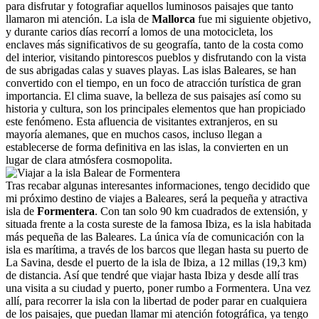
para disfrutar y fotografiar aquellos luminosos paisajes que tanto
llamaron mi atención. La isla de
Mallorca
fue mi siguiente objetivo,
y durante carios días recorrí a lomos de una motocicleta, los
enclaves más significativos de su geografía, tanto de la costa como
del interior, visitando pintorescos pueblos y disfrutando con la vista
de sus abrigadas calas y suaves playas.
Las islas Baleares, se han
convertido con el tiempo, en un foco de atracción turística de gran
importancia.
El clima suave, la belleza de sus paisajes así como su
historia y cultura, son los principales elementos que han propiciado
este fenómeno. Esta afluencia de visitantes extranjeros, en su
mayoría alemanes, que en muchos casos, incluso llegan a
establecerse de forma definitiva en las islas, la convierten en un
lugar de clara atmósfera cosmopolita.
Tras recabar algunas interesantes informaciones, tengo decidido que
mi próximo destino de viajes a Baleares, será la pequeña y atractiva
isla de
Formentera
. Con tan solo 90 km cuadrados de extensión, y
situada frente a la costa sureste de la famosa Ibiza, es la isla habitada
más pequeña de las Baleares.
La única vía de comunicación con la
isla es marítima, a través de los barcos que llegan hasta su puerto de
La Savina, desde el puerto de la isla de Ibiza, a 12 millas (19,3 km)
de distancia. Así que tendré que viajar hasta Ibiza y desde allí tras
una visita a su ciudad y puerto, poner rumbo a Formentera.
Una vez
allí, para recorrer la isla con la libertad de poder parar en cualquiera
de los paisajes, que puedan llamar mi atención fotográfica, ya tengo