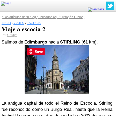
¿Los artículos de tu blog publicados aquí? ¡Propón tu blog!
INICIO
›
VIAJES
›
ESCOCIA
Viaje a escocia 2
Por
Chulyn
Salimos de
Edimburgo
hacia
STIRLING
(61 km).
Save
La antigua capital de todo el Reino de Escocia, Stirling
fue reconocido como un Burgo Real, hasta que la Reina
Isabel II
otorgó su estatus de ciudad en 2002 durante su