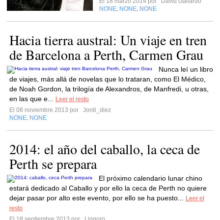
El 18 marzo 2014 por
David Gallardo
NONE
NONE
NONE
,
,
Hacia tierra austral: Un viaje en tren
de Barcelona a Perth, Carmen Grau
Nunca leí un libro
de viajes, más allá de novelas que lo trataran, como El Médico,
de Noah Gordon, la trilogía de Alexandros, de Manfredi, u otras,
en las que e...
Leer el resto
El 08 noviembre 2013 por
Jordi_diez
NONE
NONE
,
2014: el año del caballo, la ceca de
Perth se prepara
El próximo calendario lunar chino
estará dedicado al Caballo y por ello la ceca de Perth no quiere
dejar pasar por alto este evento, por ello se ha puesto...
Leer el
resto
El 18 septiembre 2013 por
Lingoro