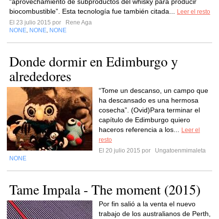
“aprovechamiento de subproductos del whisky para producir
biocombustible”. Esta tecnología fue también citada...
Leer el resto
El 23 julio 2015 por
Rene Aga
NONE
NONE
NONE
,
,
Donde dormir en Edimburgo y
alrededores
“Tome un descanso, un campo que
ha descansado es una hermosa
cosecha”. (Ovid)Para terminar el
capítulo de Edimburgo quiero
haceros referencia a los...
Leer el
resto
El 20 julio 2015 por
Ungatoenmimaleta
NONE
Tame Impala - The moment (2015)
Por fin salió a la venta el nuevo
trabajo de los australianos de Perth,