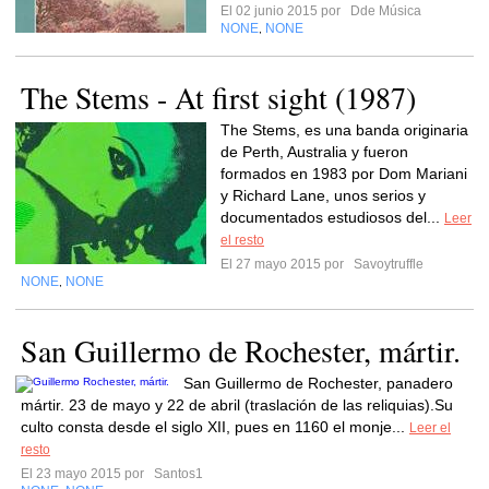
El 02 junio 2015 por
Dde Música
NONE
NONE
,
The Stems - At first sight (1987)
The Stems, es una banda originaria
de Perth, Australia y fueron
formados en 1983 por Dom Mariani
y Richard Lane, unos serios y
documentados estudiosos del...
Leer
el resto
El 27 mayo 2015 por
Savoytruffle
NONE
NONE
,
San Guillermo de Rochester, mártir.
San Guillermo de Rochester, panadero
mártir. 23 de mayo y 22 de abril (traslación de las reliquias).Su
culto consta desde el siglo XII, pues en 1160 el monje...
Leer el
resto
El 23 mayo 2015 por
Santos1