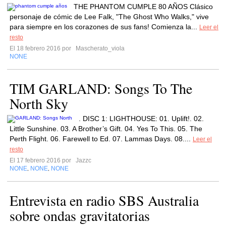
THE PHANTOM CUMPLE 80 AÑOS Clásico
personaje de cómic de Lee Falk, "The Ghost Who Walks," vive
para siempre en los corazones de sus fans! Comienza la...
Leer el
resto
El 18 febrero 2016 por
Mascherato_viola
NONE
TIM GARLAND: Songs To The
North Sky
. DISC 1: LIGHTHOUSE: 01. Uplift!. 02.
Little Sunshine. 03. A Brother’s Gift. 04. Yes To This. 05. The
Perth Flight. 06. Farewell to Ed. 07. Lammas Days. 08....
Leer el
resto
El 17 febrero 2016 por
Jazzc
NONE
NONE
NONE
,
,
Entrevista en radio SBS Australia
sobre ondas gravitatorias