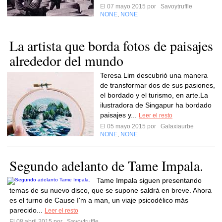
El 07 mayo 2015 por
Savoytruffle
NONE
NONE
,
La artista que borda fotos de paisajes
alrededor del mundo
Teresa Lim descubrió una manera
de transformar dos de sus pasiones,
el bordado y el turismo, en arte.La
ilustradora de Singapur ha bordado
paisajes y...
Leer el resto
El 05 mayo 2015 por
Galaxiaurbe
NONE
NONE
,
Segundo adelanto de Tame Impala.
Tame Impala siguen presentando
temas de su nuevo disco, que se supone saldrá en breve. Ahora
es el turno de Cause I'm a man, un viaje psicodélico más
parecido...
Leer el resto
El 08 abril 2015 por
Savoytruffle