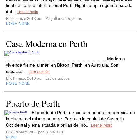
final del torneo internacional Perth Night Jump, segunda parada
del...
Leer el resto
El 22 marzo 2013 por
Magallanes Deportes
NONE
NONE
,
Casa Moderna en Perth
................................................................................ Moderna
vivienda frente al mar, en Bicton, Perth, en Australia. Son
espacios...
Leer el resto
El 01 marzo 2013 por
Estilosrusticos
NONE
NONE
,
Puerto de Perth
El puerto de Perth ofrece una buena panorámica de
la ciudad del mismo nombre. Perth es la capital de Australia
Occidental y está situada a orillas del río...
Leer el resto
El 25 febrero 2011 por
Alma2061
NONE