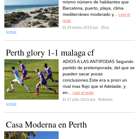
mismo número de habitantes que
Barcelona, puerto, playa, clima
mediterráneo moderado y...
Leer el
resto
El 29 enero 2015 por
Zhra
NONE
Perth glory 1-1 malaga cf
ADIOS A LAS ANTIPODAS Segundo
partido de pretemporada, del que se
pueden sacar pocas
conclusiones.Este era a priori un
rival mas flojo que el Adelaide, y
en...
Leer el resto
El 27 julio 2014 por
Bokeron
NONE
Casa Moderna en Perth