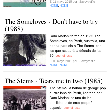
El 11 mayo 2015 por
Savoytruffle
NONE
NONE
,
The Someloves - Don't have to try
(1988)
Dom Mariani forma en 1986 The
Someloves, en Perth, Australia, una
banda paralela a The Stems, con
los que acabará la década de los
80.
Leer el resto
El 08 mayo 2015 por
Savoytruffle
NONE
NONE
,
The Stems - Tears me in two (1985)
The Stems, la banda de garage pop
australiana de Perth, liderada por
Dom Mariani es una de las
debilidades de este pequeño
espacio.
Leer el resto