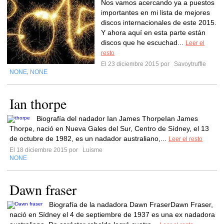
Nos vamos acercando ya a puestos
importantes en mi lista de mejores
discos internacionales de este 2015.
Y ahora aquí en esta parte están
discos que he escuchad...
Leer el
resto
El 23 diciembre 2015 por
Savoytruffle
NONE
NONE
,
Ian thorpe
Biografía del nadador Ian James ThorpeIan James
Thorpe, nació en Nueva Gales del Sur, Centro de Sídney, el 13
de octubre de 1982, es un nadador australiano,...
Leer el resto
El 18 diciembre 2015 por
Luisme
NONE
Dawn fraser
Biografía de la nadadora Dawn FraserDawn Fraser,
nació en Sídney el 4 de septiembre de 1937 es una ex nadadora