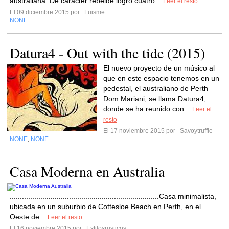
australiana. De carácter rebelde logró cuatro...
Leer el resto
El 09 diciembre 2015 por
Luisme
NONE
Datura4 - Out with the tide (2015)
El nuevo proyecto de un músico al
que en este espacio tenemos en un
pedestal, el australiano de Perth
Dom Mariani, se llama Datura4,
donde se ha reunido con...
Leer el
resto
El 17 noviembre 2015 por
Savoytruffle
NONE
NONE
,
Casa Moderna en Australia
.........................................................................Casa minimalista,
ubicada en un suburbio de Cottesloe Beach en Perth, en el
Oeste de...
Leer el resto
El 16 noviembre 2015 por
Estilosrusticos