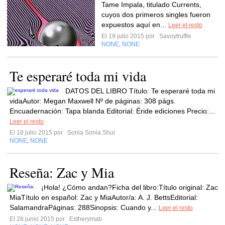
Tame Impala, titulado Currents,
cuyos dos primeros singles fueron
expuestos aquí en...
Leer el resto
El 19 julio 2015 por
Savoytruffle
NONE
NONE
,
Te esperaré toda mi vida
DATOS DEL LIBRO Título: Te esperaré toda mi
vidaAutor: Megan Maxwell Nº de páginas: 308 págs.
Encuadernación: Tapa blanda Editorial: Éride ediciones Precio:...
Leer el resto
El 18 julio 2015 por
Sonia Sonia Shui
NONE
NONE
,
Reseña: Zac y Mia
¡Hola! ¿Cómo andan?Ficha del libro:Título original: Zac
MiaTítulo en español: Zac y MiaAutor/a: A. J. BettsEditorial:
SalamandraPáginas: 288Sinopsis: Cuando y...
Leer el resto
El 28 junio 2015 por
Estherymab