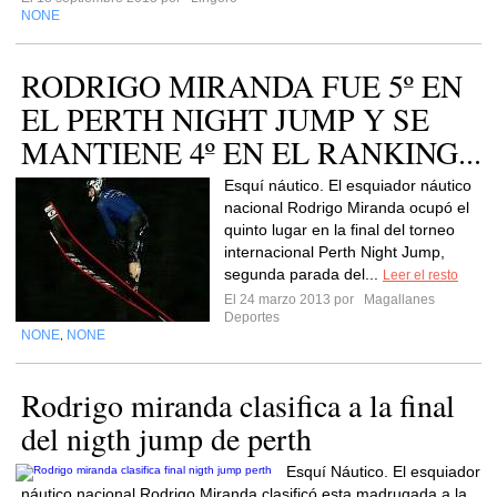
NONE
RODRIGO MIRANDA FUE 5º EN
EL PERTH NIGHT JUMP Y SE
MANTIENE 4º EN EL RANKING...
Esquí náutico. El esquiador náutico
nacional Rodrigo Miranda ocupó el
quinto lugar en la final del torneo
internacional Perth Night Jump,
segunda parada del...
Leer el resto
El 24 marzo 2013 por
Magallanes
Deportes
NONE
NONE
,
Rodrigo miranda clasifica a la final
del nigth jump de perth
Esquí Náutico. El esquiador
náutico nacional Rodrigo Miranda clasificó esta madrugada a la