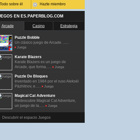
Todo sobre él
Hazte miembro
UEGOS EN ES.PAPERBLOG.COM
Arcade
Casino
Estrategia
Puzzle Bobble
Un clásico juego de Arcade. ......
Juega
Karate Blazers
Karate Blazers es un juego de
Arcade, que forma......
Juega
Puzzle De Bloques
Inventado en 1984 por el ruso Alekséi
Pázhitnov, e......
Juega
Magical Cat Adventure
Redescubre Magical Cat Adventure,
un juego de la......
Juega
Descubrir el espacio Juegos