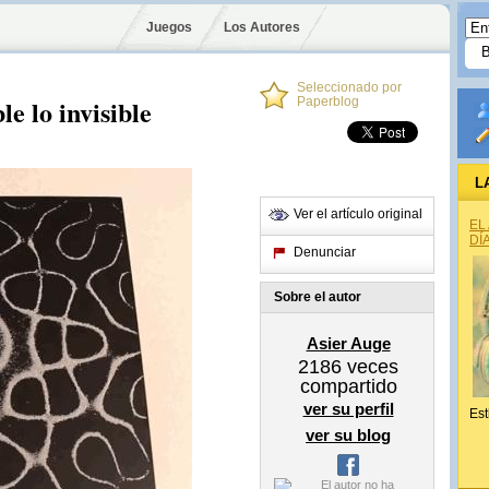
Juegos
Los Autores
Seleccionado por
le lo invisible
Paperblog
L
Ver el artículo original
EL
DÍ
Denunciar
Sobre el autor
Asier Auge
2186
veces
compartido
ver su perfil
Est
ver su blog