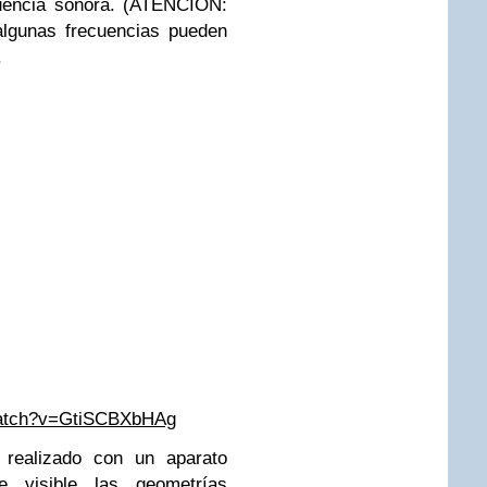
cuencia sonora. (ATENCIÓN:
algunas frecuencias pueden
.
watch?v=GtiSCBXbHAg
 realizado con un aparato
 visible las geometrías