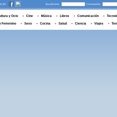
s en
Seudónimo
Contraseña
ltura y Ocio
Cine
Música
Libros
Comunicación
Tecnol
n Femenino
Sexo
Cocina
Salud
Ciencia
Viajes
Ten