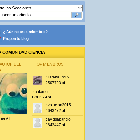
¿ Aún no eres miembro ?
Propón tu blog
A COMUNIDAD CIENCIA
 AUTOR DEL
TOP MIEMBROS
A
Clarena Roux
2597793 pt
plantamer
1791579 pt
evolucion2015
1643472 pt
her A.l.
davidsaparicio
1643447 pt