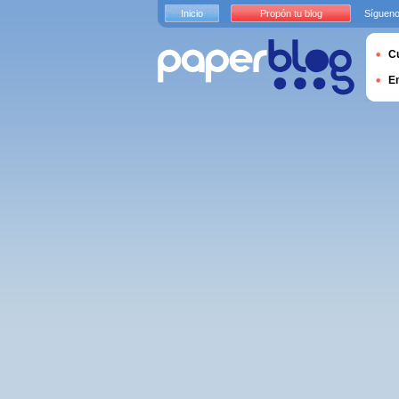
Inicio
Propón tu blog
Sígueno
Cu
E