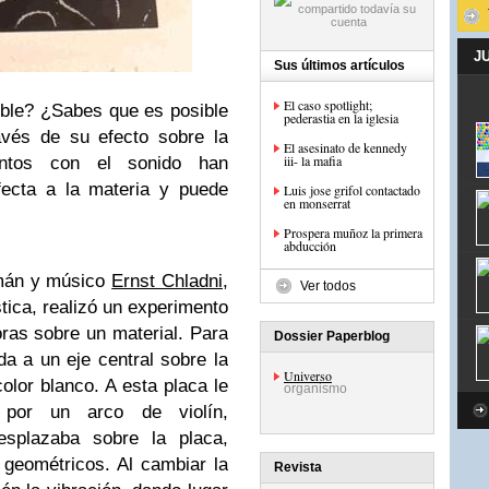
J
Sus últimos artículos
El caso spotlight;
sible? ¿Sabes que es posible
pederastia en la iglesia
avés de su efecto sobre la
El asesinato de kennedy
iii- la mafia
entos con el sonido han
fecta a la materia y puede
Luis jose grifol contactado
en monserrat
Prospera muñoz la primera
abducción
lemán y músico
Ernst Chladni
,
Ver todos
tica, realizó un experimento
ras sobre un material. Para
Dossier Paperblog
ada a un eje central sobre la
Universo
olor blanco. A esta placa le
organismo
a por un arco de violín,
splazaba sobre la placa,
geométricos. Al cambiar la
Revista