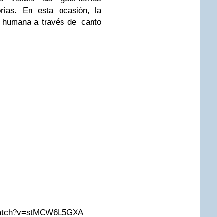
orias. En esta ocasión, la
z humana a través del canto
/watch?v=stMCW6L5GXA