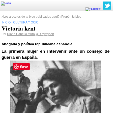
¿Los artículos de tu blog publicados aquí? ¡Propón tu blog!
INICIO
›
CULTURA Y OCIO
Victoria kent
Por
Diana Cabello Muro
@Didymyself
Abogada y política republicana española
La primera mujer en intervenir ante un consejo de
guerra en España.
Save