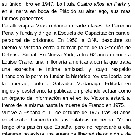
su único libro en 1947. Lo titula
Cuatro años en París
y
en él narra en boca de Plácido su alter ego, sus más
íntimos padeceres.
De allí viaja a México donde imparte clases de Derecho
Penal y funda y dirige la Escuela de Capacitación para el
personal de prisiones. En 1950 la ONU descubre su
talento y Victoria entra a formar parte de la Sección de
Defensa Social. En Nueva York, a los 62 años conoce a
Louise Crane, una millonaria americana con la que traba
una estrecha e íntima amistad, y cuyo respaldo
financiero le permite fundar la histórica revista Iberia por
la Libertad, junto a Salvador Madariaga. Editada en
inglés y castellano, la publicación pretende actuar como
un órgano de información en el exilio. Victoria estará al
frente de la misma hasta la muerte de Franco en 1975.
Vuelve a España el 11 de octubre de 1977 tras 38 años
en el exilio, haciendo de sus palabras un hecho: ‘Yo no
tengo otra pasión que España, pero no regresaré a ella
mientras no exista una auténtica libertad de opinión y de