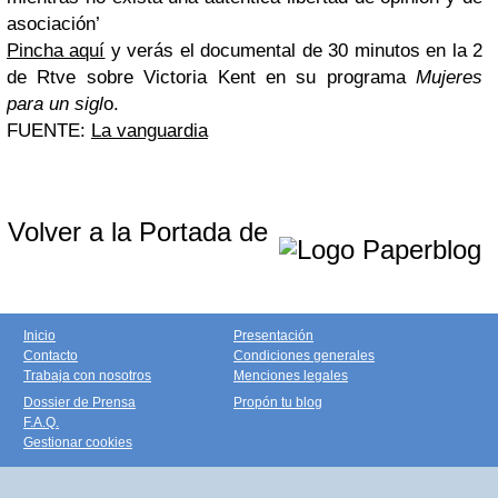
asociación’
Pincha aquí
y verás el documental de 30 minutos en la 2
de Rtve sobre Victoria Kent en su programa
Mujeres
para un sigl
o.
FUENTE:
La vanguardia
Volver a la Portada de
Inicio
Presentación
Contacto
Condiciones generales
Trabaja con nosotros
Menciones legales
Dossier de Prensa
Propón tu blog
F.A.Q.
Gestionar cookies