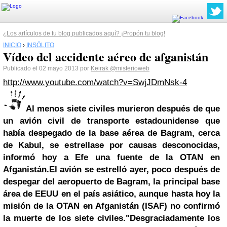
¿Los artículos de tu blog publicados aquí? ¡Propón tu blog!
INICIO
›
INSÓLITO
Vídeo del accidente aéreo de afganistán
Publicado el 02 mayo 2013 por
Keirak
@misterioweb
http://www.youtube.com/watch?v=SwjJDmNsk-4
Al menos siete civiles murieron después de que
un avión civil de transporte estadounidense que
había despegado de la base aérea de Bagram, cerca
de Kabul, se estrellase por causas desconocidas,
informó hoy a
Efe
una fuente de la
OTAN
en
Afganistán.
El avión se estrelló ayer, poco después de
despegar del
aeropuerto
de Bagram, la principal base
área de EEUU en el país asiático, aunque hasta hoy la
misión de la OTAN en Afganistán (ISAF) no confirmó
la muerte de los siete civiles.
"Desgraciadamente los