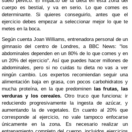
suelo pélvico.
El impacto de la dieta en esta zona del
cuerpo es bestial, y va en serio. Lo que comes es
determinante. Si quieres conseguirlo, antes que el
ejercicio debes empezar a seleccionar mejor lo que te
metes en la boca.
Según cuenta Joan
Williams, entrenadora personal de un
gimnasio del centro de Londres, a BBC News: "
los
abdominales dependen en un 80% de lo que comes y en
un 20% del ejercicio".
Así que puedes hacer millones de
abdominales, pero si no cuidas tu dieta no vas a ver
ningún cambio.
Los expertos
recomiendan seguir una
alimentación baja en
grasa, con pocos carbohidratos y
mucha proteína,
en la que predominen
las frutas, las
verduras y los cereales.
Otro truco que funciona: ir
reduciendo progresivamente la ingesta de azúcar, y
aumentando la de vegetales.
En cuanto al 20% que
corresponde al ejercicio, no vale tampoco enfocarse
únicamente en la zona. Es necesario realizar un
entrenamiento completo del cuerpo, incluidos ejercicios