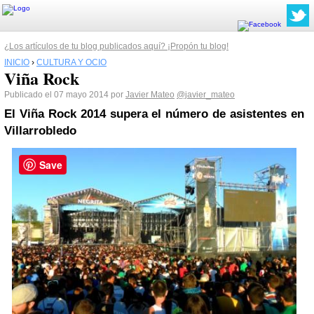
¿Los artículos de tu blog publicados aquí? ¡Propón tu blog!
INICIO
›
CULTURA Y OCIO
Viña Rock
Publicado el 07 mayo 2014 por
Javier Mateo
@javier_mateo
El Viña Rock 2014 supera el número de asistentes en
Villarrobledo
Save