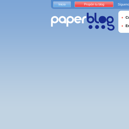
Inicio
Propón tu blog
Sígueno
Cu
E