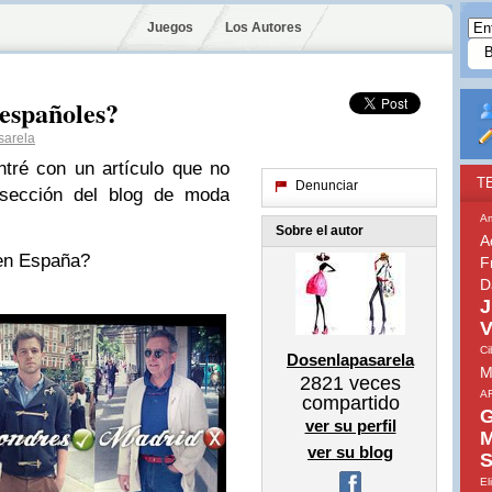
Juegos
Los Autores
 españoles?
sarela
ré con un artículo que no
T
Denunciar
 sección del blog de moda
A
Sobre el autor
A
 en España?
F
D
J
V
Ci
Dosenlapasarela
M
2821
veces
A
compartido
G
ver su perfil
M
ver su blog
S
El