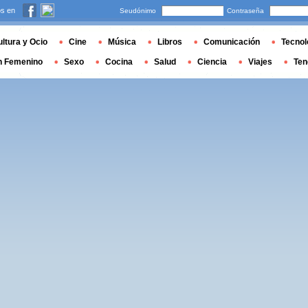
s en
Seudónimo
Contraseña
ltura y Ocio
Cine
Música
Libros
Comunicación
Tecnol
n Femenino
Sexo
Cocina
Salud
Ciencia
Viajes
Ten