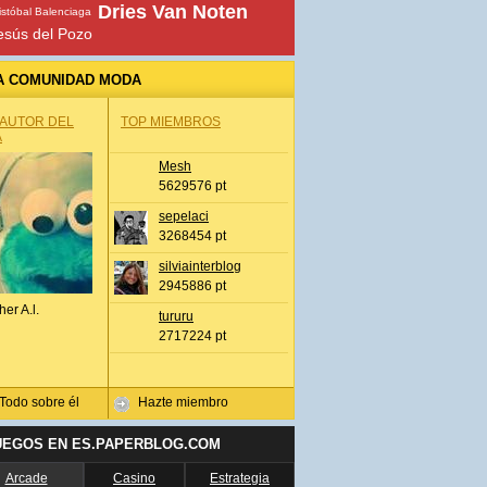
Dries Van Noten
istóbal Balenciaga
esús del Pozo
A COMUNIDAD MODA
 AUTOR DEL
TOP MIEMBROS
A
Mesh
5629576 pt
sepelaci
3268454 pt
silviainterblog
2945886 pt
her A.l.
tururu
2717224 pt
Todo sobre él
Hazte miembro
UEGOS EN ES.PAPERBLOG.COM
Arcade
Casino
Estrategia