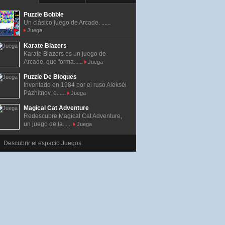
Puzzle Bobble
Un clásico juego de Arcade. ......
Juega
Karate Blazers
Karate Blazers es un juego de
Arcade, que forma......
Juega
Puzzle De Bloques
Inventado en 1984 por el ruso Alekséi
Pázhitnov, e......
Juega
Magical Cat Adventure
Redescubre Magical Cat Adventure,
un juego de la......
Juega
Descubrir el espacio Juegos