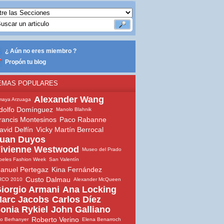
¿ Aún no eres miembro ?
Propón tu blog
EMAS POPULARES
Alexander Wang
maya Arzuaga
dolfo Domínguez
Manolo Blahnik
rancis Montesinos
Paco Rabanne
avid Delfín
Vicky Martín Berrocal
uan Duyos
ivienne Westwood
Museo del Prado
beles Fashion Week
San Valentín
anuel Pertegaz
Kina Fernández
Custo Dalmau
RCO 2010
Alexander McQueen
iorgio Armani
Ana Locking
arc Jacobs
Carlos Díez
onia Rykiel
John Galliano
Roberto Verino
io Berhanyer
Elena Benarroch