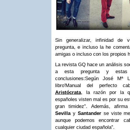
Sin generalizar, infinidad d
pregunta, e incluso la he coment
amigas o incluso con los propios
La revista GQ hace un análisis so
a esta pregunta y estas
conclusiones:
Según José Mª Ló
libro'Manual del perfecto c
Aristócrata
,
la razón por la 
españoles visten mal es por su es
gran timidez”.
Además, afirma
Sevilla
y
Santander
se viste me
aunque podemos encontrar cab
cualquier ciudad española”.