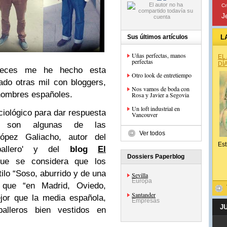
Cr
J
Sus últimos artículos
L
Uñas perfectas, manos
EL
perfectas
DÍ
e veces me he hecho esta
Otro look de entretiempo
ado otras mil con bloggers,
Nos vamos de boda con
 hombres españoles.
Rosa y Javier a Segovia
Un loft industrial en
ciológico para dar respuesta
Vancouver
 son algunas de las
Ver todos
pez Galiacho, autor del
Est
aballero' y del
blog
El
Dossiers Paperblog
que se considera que los
tilo
“Soso, aburrido y de una
Sevilla
Europa
 que “en Madrid, Oviedo,
Santander
jor que la media española,
Empresas
J
alleros bien vestidos en