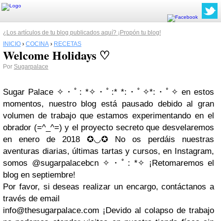
¿Los artículos de tu blog publicados aquí? ¡Propón tu blog!
INICIO
›
COCINA
›
RECETAS
Welcome Holidays ♡
Por
Sugarpalace
Sugar Palace ✧・ﾟ: *✧・ﾟ:* *:・ﾟ✧*:・ﾟ✧ en estos
momentos, nuestro blog está pausado debido al gran
volumen de trabajo que estamos experimentando en el
obrador (=^_^=) y el proyecto secreto que desvelaremos
en enero de 2018 ✪◡✪ No os perdáis nuestras
aventuras diarias, últimas tartas y cursos, en Instagram,
somos @sugarpalacebcn ✧・ﾟ: *✧ ¡Retomaremos el
blog en septiembre!
Por favor, si deseas realizar un encargo, contáctanos a
través de email
info@thesugarpalace.com
¡Devido al colapso de trabajo