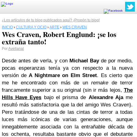
¿Los artículos de tu blog publicados aquí? ¡Propón tu blog!
INICIO
›
CULTURA Y OCIO
›
ARTE
›
WES CRAVEN
Wes Craven, Robert Englund: ¡se los
extraña tanto!
Por
Avellanal
Desde antes de verla, y con
Michael Bay
de por medio,
pocas esperanzas tenía ya con respecto a la nueva
versión de
A Nightmare on Elm Street
. Es cierto que
me he encontrado con más de un
remake
de terror
francamente superior a su original (sin ir más lejos,
The
Hills Have Eyes
bajo el prisma de
Alexandre Aja
me
resultó más satisfactoria que la del amigo Wes Craven).
Pero tratándose de una de las cintas de terror a todas
luces más icónicas de varias generaciones, aunque
innegablemente asociada con la entrañable década de
los ochenta, resultaba bastante obvio que el debutante