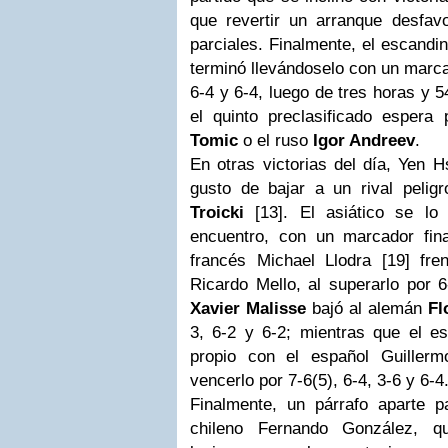
que revertir un arranque desfav
parciales. Finalmente, el escandi
terminó llevándoselo con un marcad
6-4 y 6-4, luego de tres horas y 5
el quinto preclasificado espera 
Tomic
o el ruso
Igor Andreev
.
En otras victorias del día, Yen H
gusto de bajar a un rival peli
Troicki
[13]. El asiático se lo 
encuentro, con un marcador fina
francés Michael Llodra [19] fre
Ricardo Mello, al superarlo por 6
Xavier Malisse
bajó al alemán
Fl
3, 6-2 y 6-2; mientras que el e
propio con el español Guillerm
vencerlo por 7-6(5), 6-4, 3-6 y 6-4
Finalmente, un párrafo aparte p
chileno Fernando González, 