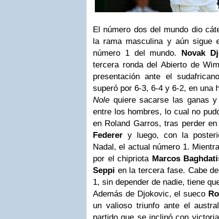
El número dos del mundo dio cáte
la rama masculina y aún sigue e
número 1 del mundo.
Novak Dj
tercera ronda del Abierto de Wi
presentación ante el sudafrica
superó por 6-3, 6-4 y 6-2, en una 
Nole
quiere sacarse las ganas y 
entre los hombres, lo cual no pu
en Roland Garros, tras perder en
Federer
y luego, con la posteri
Nadal, el actual número 1. Mientra
por el chipriota
Marcos Baghdati
Seppi
en la tercera fase. Cabe d
1, sin depender de nadie, tiene que 
Además de Djokovic, el sueco
Ro
un valioso triunfo ante el austra
partido que se inclinó con victori