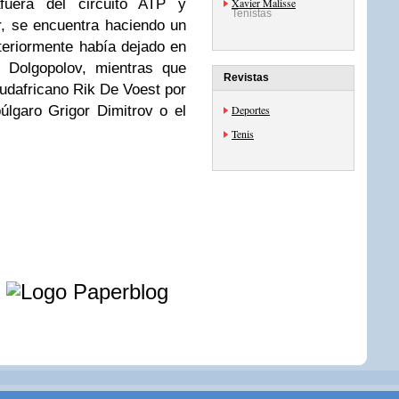
fuera del circuito ATP y
Xavier Malisse
Tenistas
r, se encuentra haciendo un
teriormente había dejado en
r Dolgopolov, mientras que
Revistas
udafricano Rik De Voest por
búlgaro Grigor Dimitrov o el
Deportes
Tenis
e