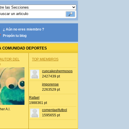
¿ Aún no eres miembro ?
Propón tu blog
A COMUNIDAD DEPORTES
 AUTOR DEL
TOP MIEMBROS
A
cupcakeshermosos
2427439 pt
jmporense
2263529 pt
Rafael
1988361 pt
her A.l.
comentaelfutbol
1595655 pt