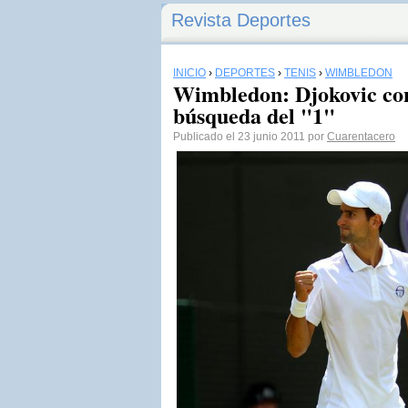
Revista Deportes
INICIO
›
DEPORTES
›
TENIS
›
WIMBLEDON
Wimbledon: Djokovic con
búsqueda del "1"
Publicado el 23 junio 2011 por
Cuarentacero