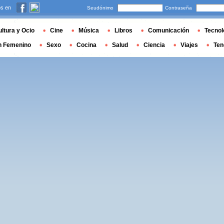
s en
Seudónimo
Contraseña
ltura y Ocio
Cine
Música
Libros
Comunicación
Tecnol
n Femenino
Sexo
Cocina
Salud
Ciencia
Viajes
Ten