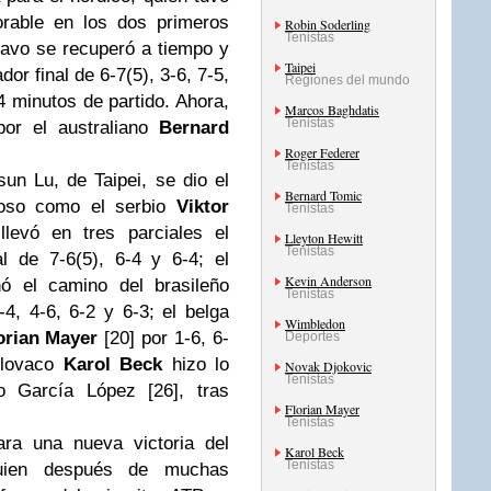
orable en los dos primeros
Robin Soderling
Tenistas
navo se recuperó a tiempo y
Taipei
or final de 6-7(5), 3-6, 7-5,
Regiones del mundo
4 minutos de partido. Ahora,
Marcos Baghdatis
Tenistas
por el australiano
Bernard
Roger Federer
Tenistas
sun Lu, de Taipei, se dio el
Bernard Tomic
groso como el serbio
Viktor
Tenistas
llevó en tres parciales el
Lleyton Hewitt
Tenistas
l de 7-6(5), 6-4 y 6-4; el
Kevin Anderson
nó el camino del brasileño
Tenistas
-4, 4-6, 6-2 y 6-3; el belga
Wimbledon
orian Mayer
[20] por 1-6, 6-
Deportes
slovaco
Karol Beck
hizo lo
Novak Djokovic
Tenistas
o García López [26], tras
Florian Mayer
.
Tenistas
ara una nueva victoria del
Karol Beck
Tenistas
quien después de muchas