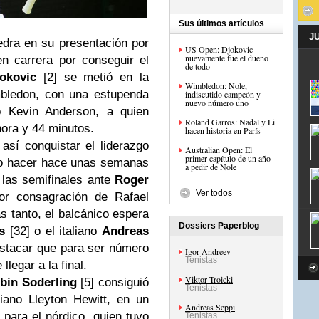
Sus últimos artículos
J
dra en su presentación por
US Open: Djokovic
nuevamente fue el dueño
n carrera por conseguir el
de todo
okovic
[2] se metió en la
Wimbledon: Nole,
mbledon, con una estupenda
indiscutido campeón y
nuevo número uno
no Kevin Anderson, a quien
Roland Garros: Nadal y Li
hora y 44 minutos.
hacen historia en París
así conquistar el liderazgo
Australian Open: El
primer capítulo de un año
do hacer hace unas semanas
a pedir de Nole
 las semifinales ante
Roger
Ver todos
or consagración de Rafael
s tanto, el balcánico espera
Dossiers Paperblog
s
[32] o el italiano
Andreas
estacar que para ser número
Igor Andreev
Tenistas
llegar a la final.
Viktor Troicki
bin Soderling
[5] consiguió
Tenistas
liano Lleyton Hewitt, en un
Andreas Seppi
a para el nórdico, quien tuvo
Tenistas