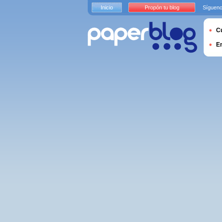
Inicio
Propón tu blog
Sígueno
Cu
E