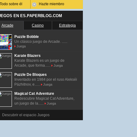
Todo sobre él
Hazte miembro
UEGOS EN ES.PAPERBLOG.COM
Arcade
Casino
Estrategia
Puzzle Bobble
Un clásico juego de Arcade. ......
Juega
Karate Blazers
Karate Blazers es un juego de
Arcade, que forma......
Juega
Puzzle De Bloques
Inventado en 1984 por el ruso Alekséi
Pázhitnov, e......
Juega
Magical Cat Adventure
Redescubre Magical Cat Adventure,
un juego de la......
Juega
Descubrir el espacio Juegos