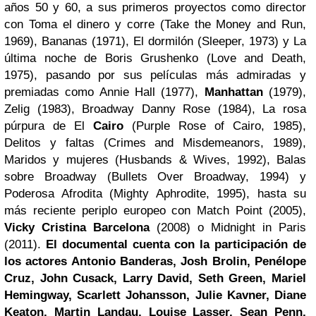
años 50 y 60, a sus primeros proyectos como director
con Toma el dinero y corre (Take the Money and Run,
1969), Bananas (1971), El dormilón (Sleeper, 1973) y La
última noche de Boris Grushenko (Love and Death,
1975), pasando por sus películas más admiradas y
premiadas como Annie Hall (1977),
Manhattan
(1979),
Zelig (1983), Broadway Danny Rose (1984), La rosa
púrpura de El
Cairo
(Purple Rose of Cairo, 1985),
Delitos y faltas (Crimes and Misdemeanors, 1989),
Maridos y mujeres (Husbands & Wives, 1992), Balas
sobre Broadway (Bullets Over Broadway, 1994) y
Poderosa Afrodita (Mighty Aphrodite, 1995), hasta su
más reciente periplo europeo con Match Point (2005),
Vicky Cristina Barcelona
(2008) o Midnight in Paris
(2011).
El documental cuenta con la participación de
los actores Antonio Banderas, Josh Brolin, Penélope
Cruz, John Cusack, Larry David, Seth Green, Mariel
Hemingway, Scarlett Johansson, Julie Kavner, Diane
Keaton, Martin Landau, Louise Lasser, Sean Penn,