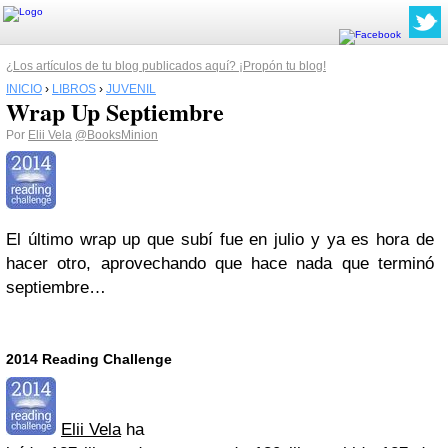
¿Los artículos de tu blog publicados aquí? ¡Propón tu blog!
INICIO
›
LIBROS
›
JUVENIL
Wrap Up Septiembre
Por
Elii Vela
@BooksMinion
El último wrap up que subí fue en julio y ya es hora de
hacer otro, aprovechando que hace nada que terminó
septiembre…
2014 Reading Challenge
Elii Vela
ha