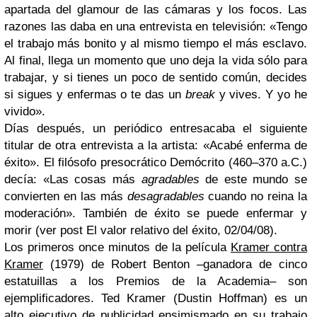
apartada del glamour de las cámaras y los focos. Las
razones las daba en una entrevista en televisión: «Tengo
el trabajo más bonito y al mismo tiempo el más esclavo.
Al final, llega un momento que uno deja la vida sólo para
trabajar, y si tienes un poco de sentido común, decides
si sigues y enfermas o te das un
break
y vives. Y yo he
vivido».
Días después, un periódico entresacaba el siguiente
titular de otra entrevista a la artista: «Acabé enferma de
éxito». El filósofo presocrático Demócrito (460–370 a.C.)
decía: «Las cosas más
agradables
de este mundo se
convierten en las más
desagradables
cuando no reina la
moderación». También de éxito se puede enfermar y
morir (ver post El valor relativo del éxito, 02/04/08).
Los primeros once minutos de la película
Kramer contra
Kramer
(1979) de Robert Benton –ganadora de cinco
estatuillas a los Premios de la Academia– son
ejemplificadores. Ted Kramer (Dustin Hoffman) es un
alto ejecutivo de publicidad ensimismado en su trabajo