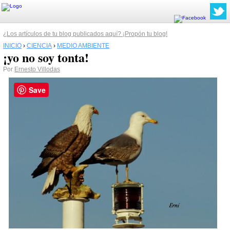
¿Los artículos de tu blog publicados aquí? ¡Propón tu blog!
INICIO
›
CIENCIA
›
MEDIO AMBIENTE
¡yo no soy tonta!
Por
Ernesto Villodas
Save