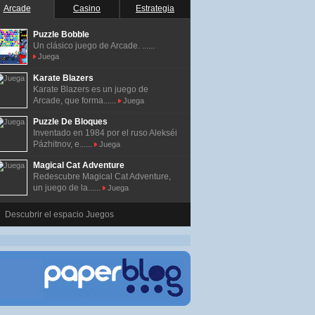
Arcade
Casino
Estrategia
Puzzle Bobble
Un clásico juego de Arcade. ......
Juega
Karate Blazers
Karate Blazers es un juego de
Arcade, que forma......
Juega
Puzzle De Bloques
Inventado en 1984 por el ruso Alekséi
Pázhitnov, e......
Juega
Magical Cat Adventure
Redescubre Magical Cat Adventure,
un juego de la......
Juega
Descubrir el espacio Juegos