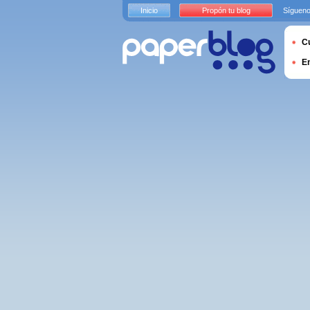
Inicio
Propón tu blog
Sígueno
Cu
E