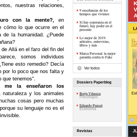
K
ntos, nuestras relaciones,
V
9 enseñanzas de los
tiempos que vivimos
A
turo con la mente?,
en
Si hay esperanza en el
futuro, hay poder en el
de cómo lo que ocurre en el
L
presente
va de la humanidad. ¿Puede
Lo mejor de 2019:
EL
artículos, entrevistas,
mañana?
libros y más
DÍ
de Allá en el faro del fin del
Marca Personal: la mejor
arece, somos individuos
garantía contra lo Fake
¿Tiene esto remedio? Decía
Ver todos
por lo poco que nos falta y
o que tenemos”.
Dossiers Paperblog
al me la enseñaron los
 naturaleza y los animales
Borja Vilaseca
Est
Psicólogos
muchas cosas pero muchas
Eduardo Punset
porque su lenguaje no es el
Economía
invisible.
Revistas
J