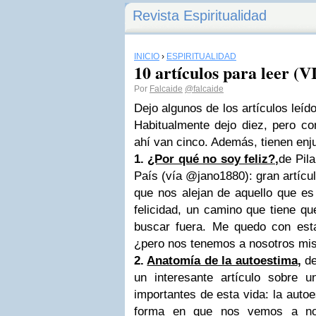
Revista Espiritualidad
INICIO
›
ESPIRITUALIDAD
10 artículos para leer (VI
Por
Falcaide
@falcaide
Dejo algunos de los artículos leí
Habitualmente dejo diez, pero 
ahí van cinco. Además, tienen enj
1.
¿Por qué no soy feliz?,
de Pil
País (vía @jano1880): gran artícu
que nos alejan de aquello que es 
felicidad, un camino que tiene q
buscar fuera. Me quedo con est
¿pero nos tenemos a nosotros mi
2.
Anatomía de la autoestima
,
de
un interesante artículo sobre 
importantes de esta vida: la auto
forma en que nos vemos a no