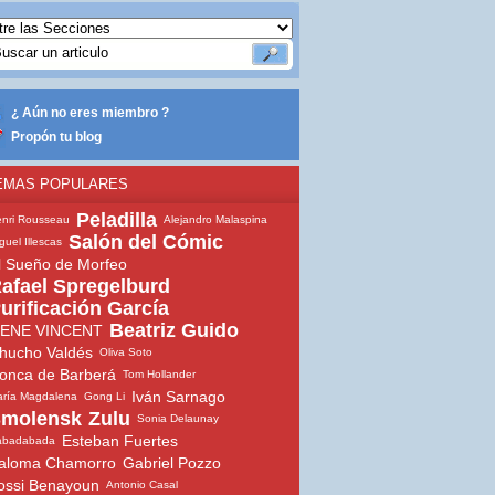
¿ Aún no eres miembro ?
Propón tu blog
EMAS POPULARES
Peladilla
nri Rousseau
Alejandro Malaspina
Salón del Cómic
guel Illescas
l Sueño de Morfeo
afael Spregelburd
urificación García
Beatriz Guido
ENE VINCENT
hucho Valdés
Oliva Soto
onca de Barberá
Tom Hollander
Iván Sarnago
ría Magdalena
Gong Li
molensk
Zulu
Sonia Delaunay
Esteban Fuertes
abadabada
aloma Chamorro
Gabriel Pozzo
ossi Benayoun
Antonio Casal