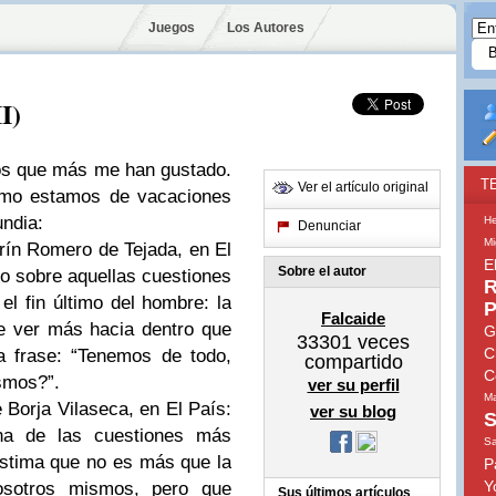
Juegos
Los Autores
I)
dos que más me han gustado.
T
Ver el artículo original
como estamos de vacaciones
undia:
He
Denunciar
Mi
arín Romero de Tejada, en El
E
Sobre el autor
lo sobre aquellas cuestiones
R
el fin último del hombre: la
P
Falcaide
ue ver más hacia dentro que
G
33301
veces
C
a frase: “Tenemos de todo,
compartido
C
smos?”.
ver su perfil
Ma
 Borja Vilaseca, en El País:
ver su blog
S
una de las cuestiones más
S
estima que no es más que la
P
Y
sotros mismos, pero que
Sus últimos artículos