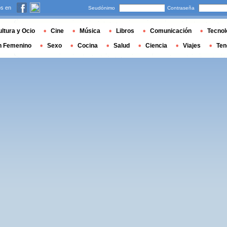
s en
Seudónimo
Contraseña
ltura y Ocio
Cine
Música
Libros
Comunicación
Tecnol
n Femenino
Sexo
Cocina
Salud
Ciencia
Viajes
Ten