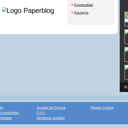
e
Espiritualidad
Psicología
ón
Dossier de Prensa
Propón tu blog
s generales
F.A.Q.
legales
Gestionar cookies