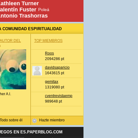
athleen Turner
alentín Fuster
Poleá
ntonio Trashorras
A COMUNIDAD ESPIRITUALIDAD
 AUTOR DEL
TOP MIEMBROS
A
Roos
2094286 pt
davidsaparicio
1643615 pt
gemitax
1319080 pt
her A.l.
cventrevistaemp
989648 pt
Todo sobre él
Hazte miembro
UEGOS EN ES.PAPERBLOG.COM