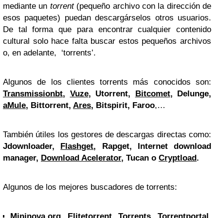
mediante un
torrent
(pequeño archivo con la dirección de
esos paquetes) puedan descargárselos otros usuarios.
De tal forma que para encontrar cualquier contenido
cultural solo hace falta buscar estos pequeños archivos
o, en adelante, ‘torrents’.
Algunos de los clientes torrents más conocidos son:
Transmissionbt
,
Vuze
, Utorrent,
Bitcomet
, Delunge,
aMule
, Bittorrent,
Ares
, Bitspirit, Faroo
,…
También útiles los gestores de descargas directas como:
Jdownloader,
Flashget
, Rapget, Internet download
manager,
Download Acelerator
, Tucan o
Cryptload
.
Algunos de los mejores buscadores de torrents:
Mininova.org
, Elitetorrent, Torrents, Torrentportal,