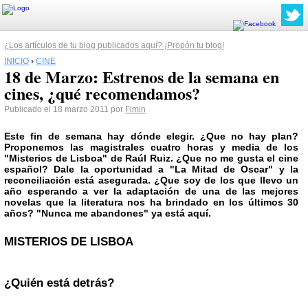
¿Los artículos de tu blog publicados aquí? ¡Propón tu blog!
INICIO
›
CINE
18 de Marzo: Estrenos de la semana en
cines, ¿qué recomendamos?
Publicado el 18 marzo 2011 por
Fimin
Este fin de semana hay dónde elegir. ¿Que no hay plan?
Proponemos las magistrales cuatro horas y media de los
"Misterios de Lisboa"
de Raúl Ruiz. ¿Que no me gusta el cine
español? Dale la oportunidad a
"La Mitad de Oscar"
y la
reconciliación está asegurada. ¿Que soy de los que llevo un
año esperando a ver la adaptación de una de las mejores
novelas que la literatura nos ha brindado en los últimos 30
años?
"Nunca me abandones"
ya está aquí.
MISTERIOS DE LISBOA
¿Quién está detrás?