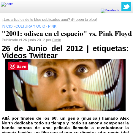
¿Los artículos de tu blog publicados aquí? ¡Propón tu blog!
INICIO
›
CULTURA Y OCIO
›
PINK
"2001: odisea en el espacio" vs. Pink Floyd
Publicado el 26 junio 2012 por
Fimin
26 de Junio del 2012 | etiquetas:
Videos
Twittear
Save
Allá por finales de los
60'
, un genio (musical) llamado
Alex
North
dedicaba todo su tiempo y todo su amor a componer la
banda sonora de una película llamada a revolucionar la
ciencia ficción, un film con el que su director, otro genio (del