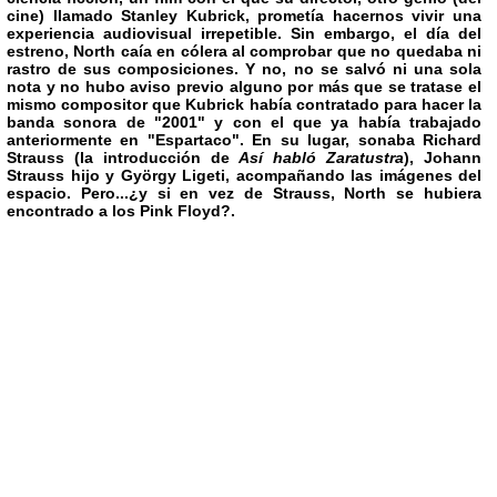
cine) llamado
Stanley Kubrick
, prometía hacernos vivir una
experiencia audiovisual irrepetible. Sin embargo, el día del
estreno, North caía en cólera al comprobar que no quedaba ni
rastro de sus composiciones. Y no, no se salvó ni una sola
nota y no hubo aviso previo alguno por más que se tratase el
mismo compositor que Kubrick había contratado para hacer la
banda sonora de
"2001"
y con el que ya había trabajado
anteriormente en
"Espartaco"
. En su lugar, sonaba
Richard
Strauss
(la introducción de
Así habló Zaratustra
),
Johann
Strauss hijo
y
György Ligeti
, acompañando las imágenes del
espacio. Pero...¿y si en vez de Strauss, North se hubiera
encontrado a los
Pink
Floyd
?.