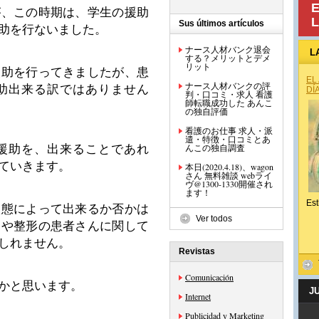
E
が、この時期は、学生の援助
L
Sus últimos artículos
助を行ないました。
ナース人材バンク退会
L
する？メリットとデメ
リット
援助を行ってきましたが、患
EL
ナース人材バンクの評
助出来る訳ではありません
DÍ
判・口コミ・求人 看護
師転職成功した あんこ
の独自評価
看護のお仕事 求人・派
遣・特徴・口コミとあ
んこの独自調査
援助を、出来ることであれ
ていきます。
本日(2020.4.18)、wagon
さん 無料雑談 webライ
ヴ@1300-1330開催され
ます！
Est
状態によって出来るか否かは
Ver todos
んや整形の患者さんに関して
しれません。
Revistas
Comunicación
かと思います。
J
Internet
Publicidad y Marketing