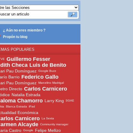
¿ Aún no eres miembro ?
Propón tu blog
EMAS POPULARES
Guillermo Fesser
TVE
dith Checa
Luis de Benito
ari Pau Domínguez
Google Buzz
Federico Gallo
arío Barrio
ari Pau Domínguez
Marcelino Madrigal
Carlos Carnicero
etro Directo
ódice
Natalia Estrada
aloma Chamorro
Larry King
SGAE
ekia
Blanca Estrada
iPad
ctualidad Económica
arlos Carnicero
La Sexta
armen Alcayde
Community manager
aría Castro
Felipe Mellizo
Google