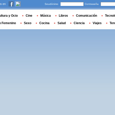
s en
Seudónimo
Contraseña
ltura y Ocio
Cine
Música
Libros
Comunicación
Tecnol
n Femenino
Sexo
Cocina
Salud
Ciencia
Viajes
Ten