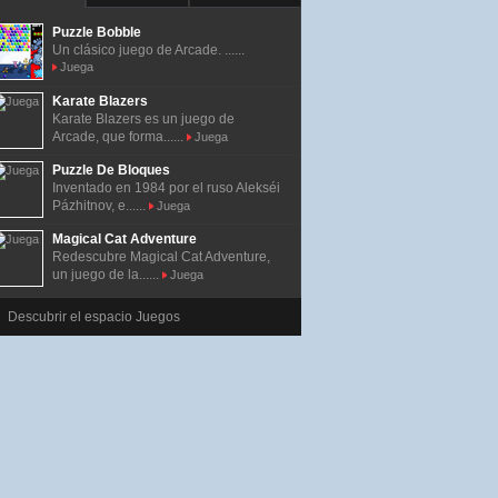
Puzzle Bobble
Un clásico juego de Arcade. ......
Juega
Karate Blazers
Karate Blazers es un juego de
Arcade, que forma......
Juega
Puzzle De Bloques
Inventado en 1984 por el ruso Alekséi
Pázhitnov, e......
Juega
Magical Cat Adventure
Redescubre Magical Cat Adventure,
un juego de la......
Juega
Descubrir el espacio Juegos