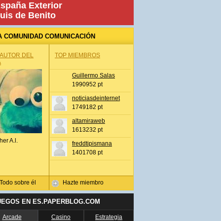
spaña Exterior
uis de Benito
A COMUNIDAD COMUNICACIÓN
 AUTOR DEL
TOP MIEMBROS
A
Guillermo Salas
1990952 pt
noticiasdeinternet
1749182 pt
altamiraweb
1613232 pt
her A.l.
freddtipismana
1401708 pt
Todo sobre él
Hazte miembro
UEGOS EN ES.PAPERBLOG.COM
Arcade
Casino
Estrategia