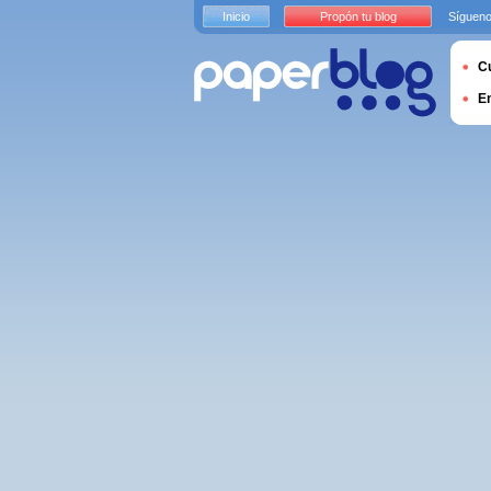
Inicio
Propón tu blog
Sígueno
Cu
E