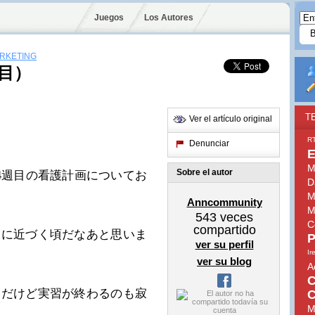
Juegos
Los Autores
ARKETING
目）
T
Ver el artículo original
R
Denunciar
E
M
Sobre el autor
4週目の看護計画についてお
D
M
Anncommunity
M
543
veces
C
compartido
りに近づく頃だなあと思いま
P
ver su perfil
Ir
ver su blog
A
C
いだけど実習が終わるのも寂
C
M