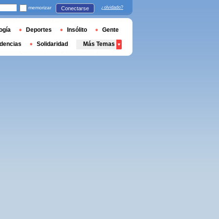
memorizar
¿olvidado?
Conectarse
ogía
Deportes
Insólito
Gente
dencias
Solidaridad
Más Temas