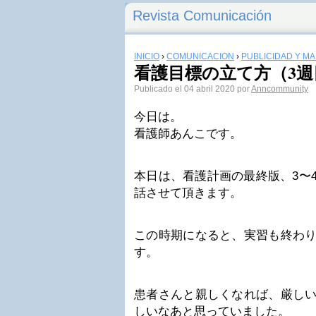
Revista Comunicación
INICIO
›
COMUNICACIÓN
›
PUBLICIDAD Y M
看護目標の立て方（3週
Publicado el 04 abril 2020 por
Anncommunity
今日は。
看護師あんこです。
本日は、看護計画の最終版、3〜
話させて頂きます。
この時期になると、実習も終わ
す。
患者さんと親しくなれば、厳し
しいなあと思っていました。