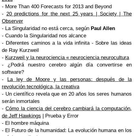
- More Than 400 Forecasts for 2013 and Beyond
-
20 predictions for the next 25 years | Society | The
Observer
- La Singularidad no está cerca, según
Paul Allen
- Cuando la Singularidad nos alcance
- Diferentes caminos a la vida infinita - Sobre las ideas
de Ray Kurzweil
-
Kurzweil y la neurociencia « neurociencia neurocultura
- ¿Podrá nuestro cerebro algún día convertirse en
software?
-
La ley de Moore y las personas: después de la
revolución tecnológica, la creativa
- Un científico revela que en 20 años los seres humanos
serán inmortales
-
Cómo la ciencia del cerebro cambiará la computación,
de Jeff Hawkings
| Prueba y Error
- El hombre máquina
- El Futuro de la humanidad: La evolución humana en los