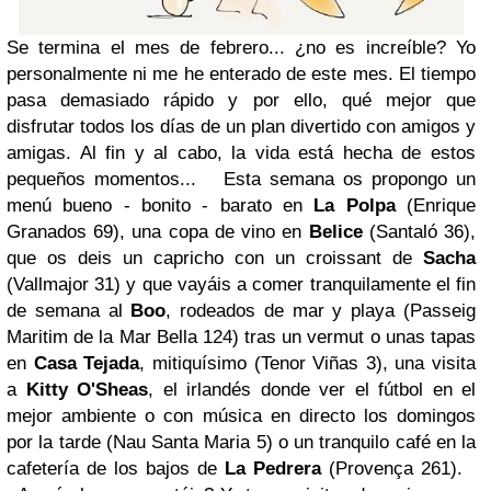
Se termina el mes de febrero... ¿no es increíble? Yo
personalmente ni me he enterado de este mes. El tiempo
pasa demasiado rápido y por ello, qué mejor que
disfrutar todos los días de un plan divertido con amigos y
amigas. Al fin y al cabo, la vida está hecha de estos
pequeños momentos... Esta semana os propongo un
menú bueno - bonito - barato en
La Polpa
(Enrique
Granados 69), una copa de vino en
Belice
(Santaló 36),
que os deis un capricho con un croissant de
Sacha
(Vallmajor 31) y que vayáis a comer tranquilamente el fin
de semana al
Boo
, rodeados de mar y playa (Passeig
Maritim de la Mar Bella 124) tras un vermut o unas tapas
en
Casa Tejada
, mitiquísimo (Tenor Viñas 3), una visita
a
Kitty O'Sheas
, el irlandés donde ver el fútbol en el
mejor ambiente o con música en directo los domingos
por la tarde (Nau Santa Maria 5) o un tranquilo café en la
cafetería de los bajos de
La Pedrera
(Provença 261).